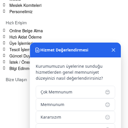
Meslek Komiteleri
Personelimiz
Hızlı Erişim
Online Belge Alma
Hızlı Aidat Ödeme
Üye İşlemleri
Tescil İşlemleri
Hizmet Değerlendirmesi
Güncel Duyurular
İstek / Öneri / Şikayet Formu
Kurumumuzun üyelerine sunduğu
Bilgi Edinme Hakkı
hizmetlerden genel memnuniyet
düzeyinizi nasıl değerlendirirsiniz?
Bize Ulaşın
Adres:
Yenice Mah. Atatürk Cad. Tüccarlar İşhanı Kat:1 No:1
😍
Çok Memnunum
KIRŞEHİR / TÜRKİYE
Telefon:
0 386 213 11 86
😊
Memnunum
WhatsApp:
0 544 213 11 86
😐
Kararsızım
E-Posta:
bilgi@kirsehirtso.org.tr