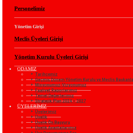
Personelimiz
Yönetim Girişi
Meclis Üyeleri Girişi
Yönetim Kurulu Üyeleri Girişi
ODAMIZ
Tarihçemiz
Geçmiş Dönem Yönetim Kurulu ve Meclis Başkanla
Misyonumuz-Vizyonumuz
Faaliyet Raporlarımız
Temel Değerlerimiz
Stratejik Plan 2024 – 2027
ÜYELERİMİZ
Üyelerimiz
Üyelik
Üyelik Ön Başvuru
Üyelik Avantajlarımız
Üye Danışmanına Sor