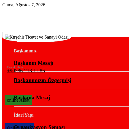
Cuma, Ağustos 7, 2026
KURUMSAL
Başkanımız
Başkanın Mesajı
Destek Hattı
+90386 213 11 86
Başkanımızın Özgeçmişi
Başkana Mesaj
onlIne Aidat
İdari Yapı
Organizasyon Şeması
OnlIne Belge