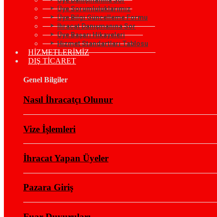
Üye Sorumluluklarımız
Üye Bilgi Güncelleme Formu
İhracat Danışmanına Sor
Üye Başarı Hikayeleri
Hizmet Standartları Tablosu
HİZMETLERİMİZ
DIŞ TİCARET
Genel Bilgiler
Nasıl İhracatçı Olunur
Vize İşlemleri
İhracat Yapan Üyeler
Pazara Giriş
Fuar Duyuruları