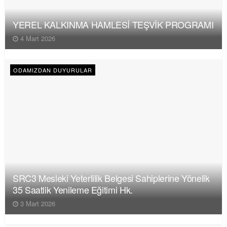
YEREL KALKINMA HAMLESİ TEŞVİK PROGRAMI
4 Mart 2026
ODAMIZDAN DUYURULAR
SRC3 Mesleki Yeterlilik Belgesi Sahiplerine Yönelik
35 Saatlik Yenileme Eğitimi Hk.
3 Mart 2026