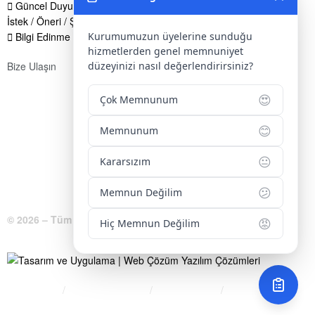
Güncel Duyurular
İstek / Öneri / Şikayet Formu
Kurumumuzun üyelerine sunduğu
Bilgi Edinme Hakkı
hizmetlerden genel memnuniyet
düzeyinizi nasıl değerlendirirsiniz?
Bize Ulaşın
Adres:
Yenice Mah. Atatürk Cad. Tüccarlar İşhanı Kat:1 No:1
😍
Çok Memnunum
KIRŞEHİR / TÜRKİYE
😊
Telefon:
0 386 213 11 86
Memnunum
WhatsApp:
0 544 213 11 86
😐
Kararsızım
E-Posta:
bilgi@kirsehirtso.org.tr
😕
Memnun Değilim
© 2026 – Tüm Hakları Saklıdır.
😡
Hiç Memnun Değilim
Bilgi Edinme
Kullanım Koşulları
Gizlilik İlkeleri
KVKK
İletişim