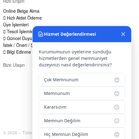
Hızlı Erişim
Online Belge Alma
Hızlı Aidat Ödeme
Üye İşlemleri
Tescil İşlemleri
Hizmet Değerlendirmesi
Güncel Duyurular
İstek / Öneri / Şikayet Formu
Kurumumuzun üyelerine sunduğu
Bilgi Edinme Hakkı
hizmetlerden genel memnuniyet
düzeyinizi nasıl değerlendirirsiniz?
Bize Ulaşın
Adres:
Yenice Mah. Atatürk Cad. Tüccarlar İşhanı Kat:1 No:1
😍
Çok Memnunum
KIRŞEHİR / TÜRKİYE
😊
Telefon:
0 386 213 11 86
Memnunum
WhatsApp:
0 544 213 11 86
😐
Kararsızım
E-Posta:
bilgi@kirsehirtso.org.tr
😕
Memnun Değilim
© 2026 – Tüm Hakları Saklıdır.
😡
Hiç Memnun Değilim