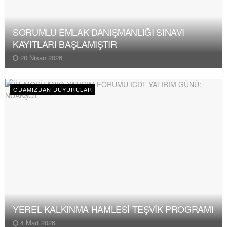
SORUMLU EMLAK DANIŞMANLIĞI SINAVI
KAYITLARI BAŞLAMIŞTIR
20 Nisan 2026
ODAMIZDAN DUYURULAR
YEREL KALKINMA HAMLESİ TEŞVİK PROGRAMI
4 Mart 2026