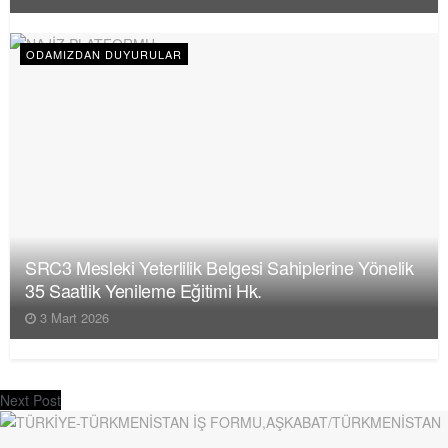
ODAMIZDAN DUYURULAR
SRC3 Mesleki Yeterlilik Belgesi Sahiplerine Yönelik
35 Saatlik Yenileme Eğitimi Hk.
3 Mart 2026
Next Post