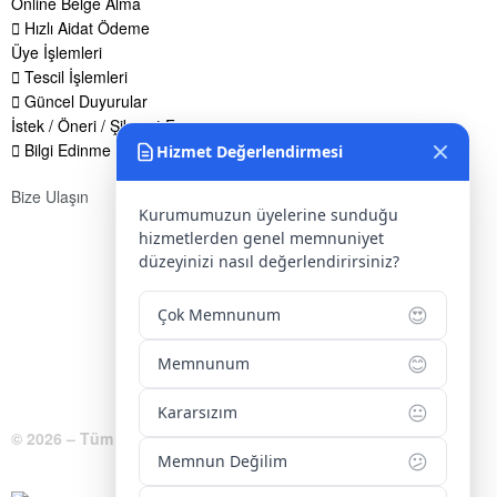
Online Belge Alma
Hızlı Aidat Ödeme
Üye İşlemleri
Tescil İşlemleri
Güncel Duyurular
İstek / Öneri / Şikayet Formu
Bilgi Edinme Hakkı
Hizmet Değerlendirmesi
Bize Ulaşın
Kurumumuzun üyelerine sunduğu
Adres:
Yenice Mah. Atatürk Cad. Tüccarlar İşhanı Kat:1 No:1
hizmetlerden genel memnuniyet
KIRŞEHİR / TÜRKİYE
düzeyinizi nasıl değerlendirirsiniz?
Telefon:
0 386 213 11 86
😍
Çok Memnunum
WhatsApp:
0 544 213 11 86
😊
Memnunum
E-Posta:
bilgi@kirsehirtso.org.tr
😐
Kararsızım
© 2026 – Tüm Hakları Saklıdır.
😕
Memnun Değilim