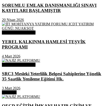
SORUMLU EMLAK DANIŞMANLIĞI SINAVI
KAYITLARI BAŞLAMIŞTIR
20 Nisan 2026
Odamızdan Duyurular
YEREL KALKINMA HAMLESİ TEŞVİK
PROGRAMI
4 Mart 2026
Odamızdan Duyurular
SRC3 Mesleki Yeterlilik Belgesi Sahiplerine Yönelik
35 Saatlik Yenileme Eğitimi Hk.
3 Mart 2026
Next Post
OECD EĞİTİM İMKANI HAZIR GİYİM VE