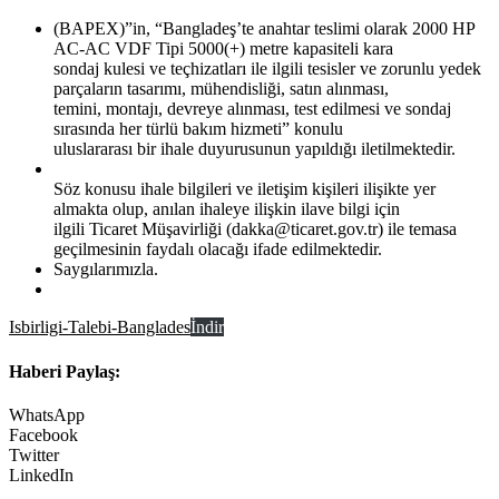
(BAPEX)”in, “Bangladeş’te anahtar teslimi olarak 2000 HP
AC-AC VDF Tipi 5000(+) metre kapasiteli kara
sondaj kulesi ve teçhizatları ile ilgili tesisler ve zorunlu yedek
parçaların tasarımı, mühendisliği, satın alınması,
temini, montajı, devreye alınması, test edilmesi ve sondaj
sırasında her türlü bakım hizmeti” konulu
uluslararası bir ihale duyurusunun yapıldığı iletilmektedir.
Söz konusu ihale bilgileri ve iletişim kişileri ilişikte yer
almakta olup, anılan ihaleye ilişkin ilave bilgi için
ilgili Ticaret Müşavirliği (dakka@ticaret.gov.tr) ile temasa
geçilmesinin faydalı olacağı ifade edilmektedir.
Saygılarımızla.
Isbirligi-Talebi-Banglades
İndir
Haberi Paylaş:
WhatsApp
Facebook
Twitter
LinkedIn