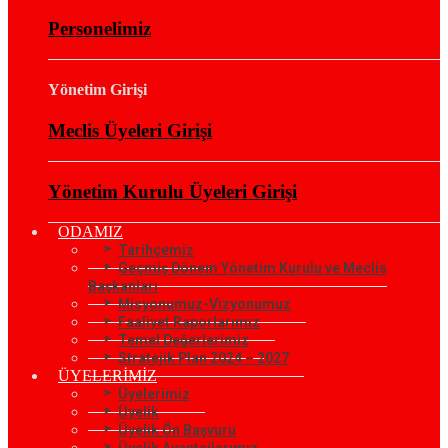
Personelimiz
Yönetim Girişi
Meclis Üyeleri Girişi
Yönetim Kurulu Üyeleri Girişi
ODAMIZ
Tarihçemiz
Geçmiş Dönem Yönetim Kurulu ve Meclis
Başkanları
Misyonumuz-Vizyonumuz
Faaliyet Raporlarımız
Temel Değerlerimiz
Stratejik Plan 2024 – 2027
ÜYELERİMİZ
Üyelerimiz
Üyelik
Üyelik Ön Başvuru
Üyelik Avantajlarımız