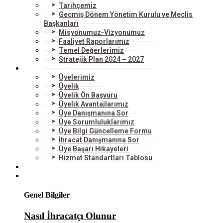
Tarihçemiz
Geçmiş Dönem Yönetim Kurulu ve Meclis
Başkanları
Misyonumuz-Vizyonumuz
Faaliyet Raporlarımız
Temel Değerlerimiz
Stratejik Plan 2024 – 2027
ÜYELERİMİZ
Üyelerimiz
Üyelik
Üyelik Ön Başvuru
Üyelik Avantajlarımız
Üye Danışmanına Sor
Üye Sorumluluklarımız
Üye Bilgi Güncelleme Formu
İhracat Danışmanına Sor
Üye Başarı Hikayeleri
Hizmet Standartları Tablosu
HİZMETLERİMİZ
DIŞ TİCARET
Genel Bilgiler
Nasıl İhracatçı Olunur