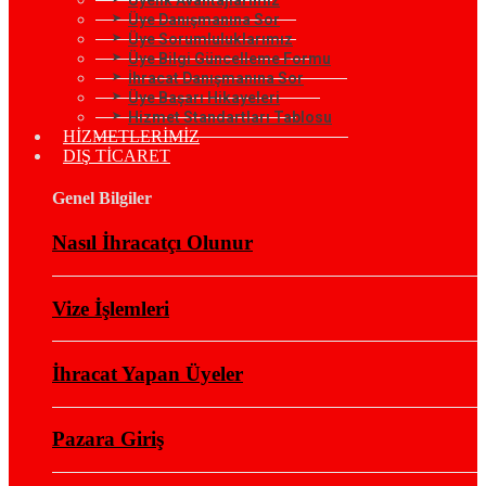
Üye Danışmanına Sor
Üye Sorumluluklarımız
Üye Bilgi Güncelleme Formu
İhracat Danışmanına Sor
Üye Başarı Hikayeleri
Hizmet Standartları Tablosu
HİZMETLERİMİZ
DIŞ TİCARET
Genel Bilgiler
Nasıl İhracatçı Olunur
Vize İşlemleri
İhracat Yapan Üyeler
Pazara Giriş