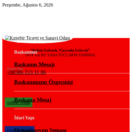
Perşembe, Ağustos 6, 2026
KURUMSAL
“Köklü Gelenek, Vizyonlu Gelecek”
Başkanımız
1914’ ten BU YANA TÜCCARIN YANINDA
Başkanın Mesajı
Destek Hattı
+90386 213 11 86
Başkanımızın Özgeçmişi
Başkana Mesaj
onlIne Aidat
İdari Yapı
Organizasyon Şeması
OnlIne Belge