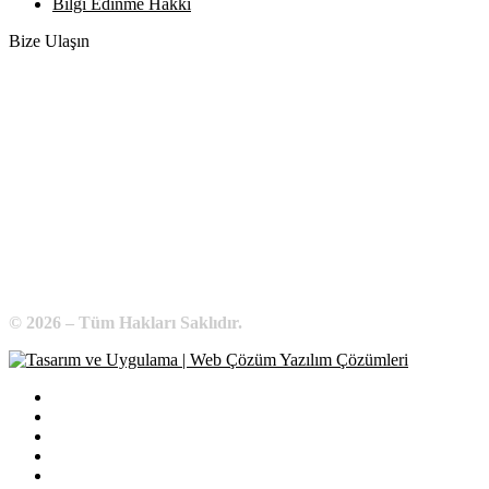
Bilgi Edinme Hakkı
Bize Ulaşın
Adres:
Yenice Mah. Atatürk Cad. Tüccarlar İşhanı Kat:1 No:1
KIRŞEHİR / TÜRKİYE
Telefon:
0 386 213 11 86
WhatsApp:
0 544 213 11 86
E-Posta:
bilgi@kirsehirtso.org.tr
© 2026 – Tüm Hakları Saklıdır.
Bilgi Edinme
Kullanım Koşulları
Gizlilik İlkeleri
KVKK
İletişim