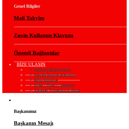
Genel Bilgiler
Mali Takvim
Zoom Kullanım Klavuzu
Önemli Bağlantılar
BİZE ULAŞIN
İletişim Bilgilerimiz
Hesap Numaralarımız
Bilgi Edinme
İstek / Öneri / Şikayet
Şikayet Yönetimi İş Akışı
KURUMSAL
Başkanımız
Başkanın Mesajı