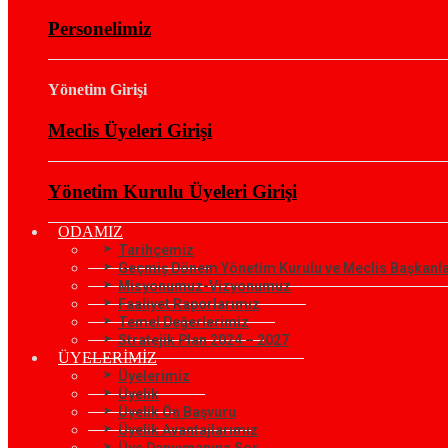
Personelimiz
Yönetim Girişi
Meclis Üyeleri Girişi
Yönetim Kurulu Üyeleri Girişi
ODAMIZ
Tarihçemiz
Geçmiş Dönem Yönetim Kurulu ve Meclis Başkanla
Misyonumuz-Vizyonumuz
Faaliyet Raporlarımız
Temel Değerlerimiz
Stratejik Plan 2024 – 2027
ÜYELERİMİZ
Üyelerimiz
Üyelik
Üyelik Ön Başvuru
Üyelik Avantajlarımız
Üye Danışmanına Sor