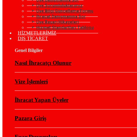
Üye Sorumluluklarımız
Üye Bilgi Güncelleme Formu
İhracat Danışmanına Sor
Üye Başarı Hikayeleri
Hizmet Standartları Tablosu
HİZMETLERİMİZ
DIŞ TİCARET
Genel Bilgiler
Nasıl İhracatçı Olunur
Vize İşlemleri
İhracat Yapan Üyeler
Pazara Giriş
Fuar Duyuruları