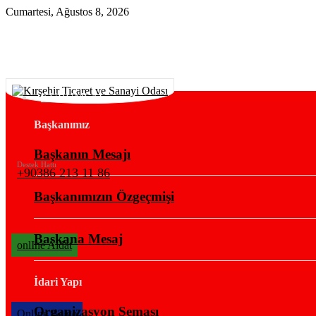
Cumartesi, Ağustos 8, 2026
KURUMSAL
Başkanımız
Başkanın Mesajı
Destek Hattı
+90386 213 11 86
Başkanımızın Özgeçmişi
Başkana Mesaj
onlIne Aidat
İdari Yapı
Organizasyon Şeması
OnlIne Belge