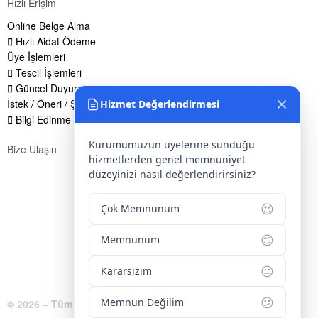
Hızlı Erişim
Online Belge Alma
Hızlı Aidat Ödeme
Üye İşlemleri
Tescil İşlemleri
Güncel Duyurular
İstek / Öneri / Şikayet Formu
Hizmet Değerlendirmesi
Bilgi Edinme Hakkı
Kurumumuzun üyelerine sunduğu
Bize Ulaşın
hizmetlerden genel memnuniyet
Adres:
Yenice Mah. Atatürk Cad. Tüccarlar İşhanı Kat:1 No:1
düzeyinizi nasıl değerlendirirsiniz?
KIRŞEHİR / TÜRKİYE
😍
Çok Memnunum
Telefon:
0 386 213 11 86
😊
WhatsApp:
0 544 213 11 86
Memnunum
E-Posta:
bilgi@kirsehirtso.org.tr
😐
Kararsızım
😕
Memnun Değilim
© 2026 – Tüm Hakları Saklıdır.