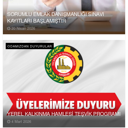
SORUMLU EMLAK DANIŞMANLIĞI SINAVI
KAYITLARI BAŞLAMIŞTIR
20 Nisan 2026
ODAMIZDAN DUYURULAR
YEREL KALKINMA HAMLESİ TEŞVİK PROGRAMI
4 Mart 2026