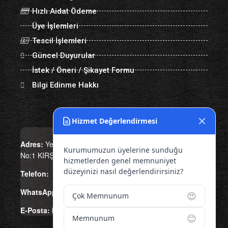
Hızlı Aidat Ödeme
Üye İşlemleri
Tescil İşlemleri
Güncel Duyurular
İstek / Öneri / Şikayet Formu
Bilgi Edinme Hakkı
Bize Ulaşın
Hizmet Değerlendirmesi
Adres:
Yenice Mah. Atatürk Cad. Tüccarlar İşhanı Kat:1
Kurumumuzun üyelerine sunduğu
No:1 KIRŞEHİR / TÜRKİYE
hizmetlerden genel memnuniyet
düzeyinizi nasıl değerlendirirsiniz?
Telefon:
0 386 213 11 86
WhatsApp:
0 544 213 11 86
😍
Çok Memnunum
E-Posta:
bilgi@kirsehirtso.org.tr
😊
Memnunum