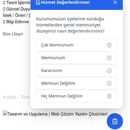
Tescil İşlemleri
Hizmet Değerlendirmesi
Güncel Duyurular
İstek / Öneri / Şikayet Formu
Kurumumuzun üyelerine sunduğu
Bilgi Edinme Hakkı
hizmetlerden genel memnuniyet
düzeyinizi nasıl değerlendirirsiniz?
Bize Ulaşın
Adres:
Yenice Mah. Atatürk Cad. Tüccarlar İşhanı Kat:1 No:1
😍
Çok Memnunum
KIRŞEHİR / TÜRKİYE
😊
Memnunum
Telefon:
0 386 213 11 86
😐
WhatsApp:
0 544 213 11 86
Kararsızım
E-Posta:
bilgi@kirsehirtso.org.tr
😕
Memnun Değilim
😡
Hiç Memnun Değilim
© 2026 – Tüm Hakları Saklıdır.
Bilgi Edinme
Kullanım Koşulları
Gizlilik İlkeleri
KVKK
İletişim