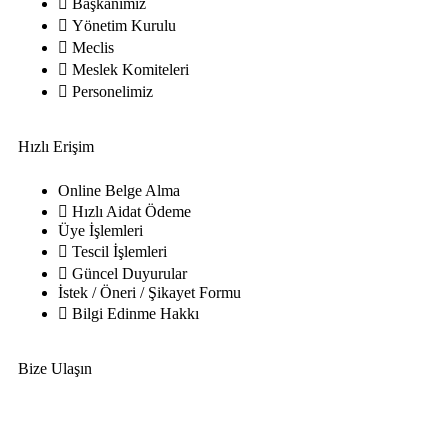
Başkanımız
Yönetim Kurulu
Meclis
Meslek Komiteleri
Personelimiz
Hızlı Erişim
Online Belge Alma
Hızlı Aidat Ödeme
Üye İşlemleri
Tescil İşlemleri
Güncel Duyurular
İstek / Öneri / Şikayet Formu
Bilgi Edinme Hakkı
Bize Ulaşın
Adres:
Yenice Mah. Atatürk Cad. Tüccarlar İşhanı Kat:1 No:1
KIRŞEHİR / TÜRKİYE