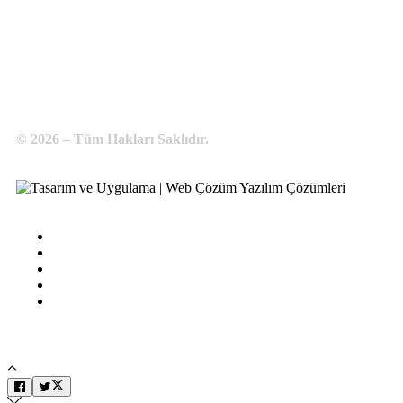
Telefon:
0 386 213 11 86
WhatsApp:
0 544 213 11 86
E-Posta:
bilgi@kirsehirtso.org.tr
© 2026 – Tüm Hakları Saklıdır.
Bilgi Edinme
Kullanım Koşulları
Gizlilik İlkeleri
KVKK
İletişim