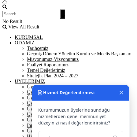
No Result
View All Result
KURUMSAL
ODAMIZ
Tarihçemiz
Geçmiş Dönem Yönetim Kurulu ve Meclis Başkanları
Misyonumuz-Vizyonumuz
Faaliyet Raporlarımız
Temel Değerlerimiz
Stratejik Plan 2024 – 2027
ÜYELERİMİZ
Üyelerimiz
Üyelik
Hizmet Değerlendirmesi
Üyelik Ön Başvuru
Üyelik Avantajlarımız
Üye Danışmanına Sor
Kurumumuzun üyelerine sunduğu
Üye Sorumluluklarımız
hizmetlerden genel memnuniyet
Üye Bilgi Güncelleme Formu
düzeyinizi nasıl değerlendirirsiniz?
İhracat Danışmanına Sor
Üye Başarı Hikayeleri
Hizmet Standartları Tablosu