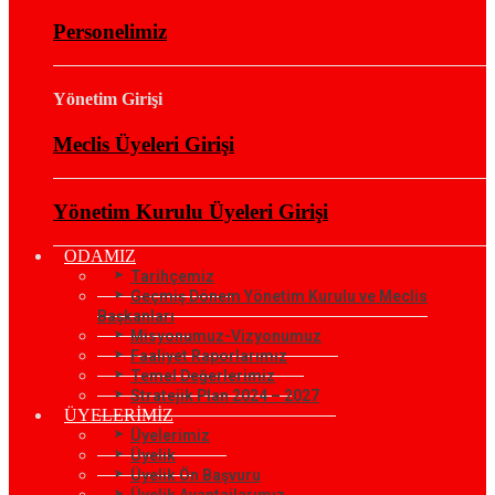
Personelimiz
Yönetim Girişi
Meclis Üyeleri Girişi
Yönetim Kurulu Üyeleri Girişi
ODAMIZ
Tarihçemiz
Geçmiş Dönem Yönetim Kurulu ve Meclis
Başkanları
Misyonumuz-Vizyonumuz
Faaliyet Raporlarımız
Temel Değerlerimiz
Stratejik Plan 2024 – 2027
ÜYELERİMİZ
Üyelerimiz
Üyelik
Üyelik Ön Başvuru
Üyelik Avantajlarımız