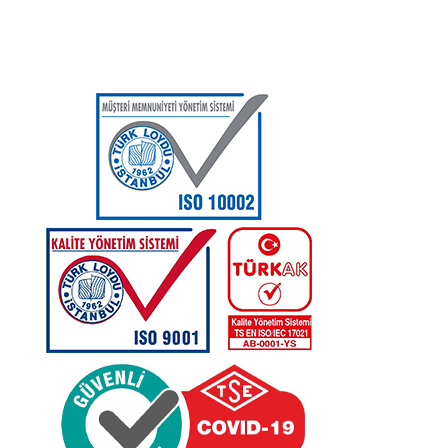
WhatsApp:
0 544 213 11 86
E-Posta:
bilgi@kirsehirtso.org.tr