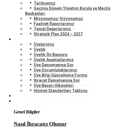
Tarihçemiz
Geçmiş Dönem Yönetim Kurulu ve Meclis
Başkanları
Misyonumuz-Vizyonumuz
Faaliyet Raporlarımız
Temel Değerlerimiz
Stratejik Plan 2024 – 2027
ÜYELERİMİZ
Üyelerimiz
Üyelik
Üyelik Ön Başvuru
Üyelik Avantajlarımız
Üye Danışmanına Sor
Üye Sorumluluklarımız
Üye Bilgi Güncelleme Formu
İhracat Danışmanına Sor
Üye Başarı Hikayeleri
Hizmet Standartları Tablosu
HİZMETLERİMİZ
DIŞ TİCARET
Genel Bilgiler
Nasıl İhracatçı Olunur