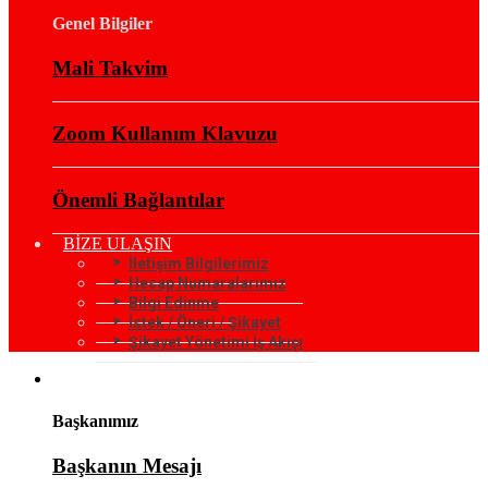
Genel Bilgiler
Mali Takvim
Zoom Kullanım Klavuzu
Önemli Bağlantılar
BİZE ULAŞIN
İletişim Bilgilerimiz
Hesap Numaralarımız
Bilgi Edinme
İstek / Öneri / Şikayet
Şikayet Yönetimi İş Akışı
KURUMSAL
Başkanımız
Başkanın Mesajı