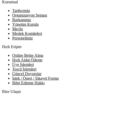
Kurumsal
Tarihçemiz
Organizasyon Şeması
Başkanımız
Yönetim Kurulu
Meclis
Meslek Komiteleri
Personelimiz
Hızlı Erişim
Online Belge Alma
Hızlı Aidat Ödeme
Üye İşlemleri
Tescil İşlemleri
Güncel Duyurular
İstek / Öneri / Şikayet Formu
Bilgi Edinme Hakkı
Bize Ulaşın
Adres:
Yenice Mah. Atatürk Cad. Tüccarlar İşhanı Kat:1 No:1
KIRŞEHİR / TÜRKİYE
Telefon:
0 386 213 11 86