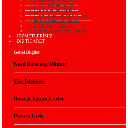
Üye Danışmanına Sor
Üye Sorumluluklarımız
Üye Bilgi Güncelleme Formu
İhracat Danışmanına Sor
Üye Başarı Hikayeleri
Hizmet Standartları Tablosu
HİZMETLERİMİZ
DIŞ TİCARET
Genel Bilgiler
Nasıl İhracatçı Olunur
Vize İşlemleri
İhracat Yapan Üyeler
Pazara Giriş