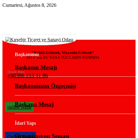
Cumartesi, Ağustos 8, 2026
KURUMSAL
“Köklü Gelenek, Vizyonlu Gelecek”
Başkanımız
1914’ ten BU YANA TÜCCARIN YANINDA
Başkanın Mesajı
Destek Hattı
+90386 213 11 86
Başkanımızın Özgeçmişi
Başkana Mesaj
onlIne Aidat
İdari Yapı
Organizasyon Şeması
OnlIne Belge