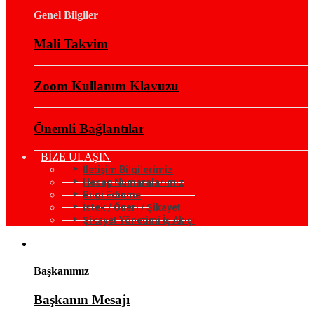
Genel Bilgiler
Mali Takvim
Zoom Kullanım Klavuzu
Önemli Bağlantılar
BİZE ULAŞIN
İletişim Bilgilerimiz
Hesap Numaralarımız
Bilgi Edinme
İstek / Öneri / Şikayet
Şikayet Yönetimi İş Akışı
KURUMSAL
Başkanımız
Başkanın Mesajı