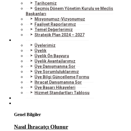
Tarihçemiz
Geçmiş Dönem Yönetim Kurulu ve Meclis
Başkanları
Misyonumuz-Vizyonumuz
Faaliyet Raporlarımız
Temel Değerlerimiz
Stratejik Plan 2024 – 2027
ÜYELERİMİZ
Üyelerimiz
Üyelik
Üyelik Ön Başvuru
Üyelik Avantajlarımız
Üye Danışmanına Sor
Üye Sorumluluklarımız
Üye Bilgi Güncelleme Formu
İhracat Danışmanına Sor
Üye Başarı Hikayeleri
Hizmet Standartları Tablosu
HİZMETLERİMİZ
DIŞ TİCARET
Genel Bilgiler
Nasıl İhracatçı Olunur