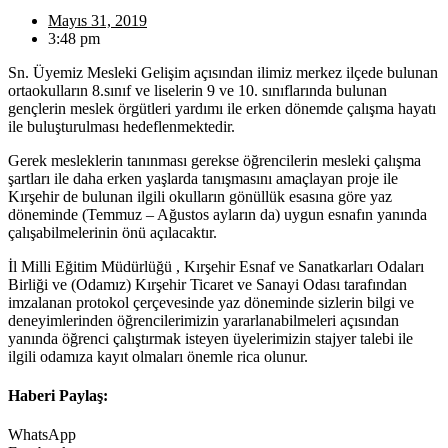
Mayıs 31, 2019
3:48 pm
Sn. Üyemiz Mesleki Gelişim açısından ilimiz merkez ilçede bulunan
ortaokulların 8.sınıf ve liselerin 9 ve 10. sınıflarında bulunan
gençlerin meslek örgütleri yardımı ile erken dönemde çalışma hayatı
ile buluşturulması hedeflenmektedir.
Gerek mesleklerin tanınması gerekse öğrencilerin mesleki çalışma
şartları ile daha erken yaşlarda tanışmasını amaçlayan proje ile
Kırşehir de bulunan ilgili okulların gönüllük esasına göre yaz
döneminde (Temmuz – Ağustos ayların da) uygun esnafın yanında
çalışabilmelerinin önü açılacaktır.
İl Milli Eğitim Müdürlüğü , Kırşehir Esnaf ve Sanatkarları Odaları
Birliği ve (Odamız) Kırşehir Ticaret ve Sanayi Odası tarafından
imzalanan protokol çerçevesinde yaz döneminde sizlerin bilgi ve
deneyimlerinden öğrencilerimizin yararlanabilmeleri açısından
yanında öğrenci çalıştırmak isteyen üyelerimizin stajyer talebi ile
ilgili odamıza kayıt olmaları önemle rica olunur.
Haberi Paylaş:
WhatsApp