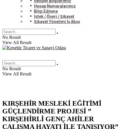
İletişim Bilgilerimiz
Hesap Numaralarımız
Bilgi Edinme
İstek / Öneri / Şikayet
Şikayet Yönetimi İş Akışı
No Result
View All Result
No Result
View All Result
KIRŞEHİR MESLEKİ EĞİTİMİ
GÜÇLENDİRME PROJESİ ”
KIRŞEHİRLİ GENÇ AHİLER
ÇALIŞMA HAYATI İLE TANIŞIYOR”