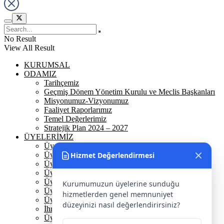
No Result
View All Result
KURUMSAL
ODAMIZ
Tarihçemiz
Geçmiş Dönem Yönetim Kurulu ve Meclis Başkanları
Misyonumuz-Vizyonumuz
Faaliyet Raporlarımız
Temel Değerlerimiz
Stratejik Plan 2024 – 2027
ÜYELERİMİZ
Üyelerimiz
Hizmet Değerlendirmesi
Üyelik
Üyelik Ön Başvuru
Üyelik Avantajlarımız
Üye Danışmanına Sor
Kurumumuzun üyelerine sunduğu
Üye Sorumluluklarımız
hizmetlerden genel memnuniyet
Üye Bilgi Güncelleme Formu
düzeyinizi nasıl değerlendirirsiniz?
İhracat Danışmanına Sor
Üye Başarı Hikayeleri