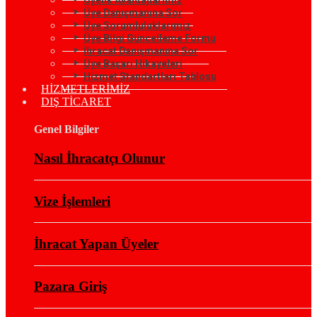
Üye Danışmanına Sor
Üye Sorumluluklarımız
Üye Bilgi Güncelleme Formu
İhracat Danışmanına Sor
Üye Başarı Hikayeleri
Hizmet Standartları Tablosu
HİZMETLERİMİZ
DIŞ TİCARET
Genel Bilgiler
Nasıl İhracatçı Olunur
Vize İşlemleri
İhracat Yapan Üyeler
Pazara Giriş