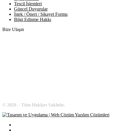
Tescil İşlemleri
Güncel Duyurular
İstek / Öneri / Şikayet Formu
Bilgi Edinme Hakkı
Bize Ulaşın
Adres:
Yenice Mah. Atatürk Cad. Tüccarlar İşhanı Kat:1 No:1
KIRŞEHİR / TÜRKİYE
Telefon:
0 386 213 11 86
WhatsApp:
0 544 213 11 86
E-Posta:
bilgi@kirsehirtso.org.tr
© 2026 – Tüm Hakları Saklıdır.
Bilgi Edinme
Kullanım Koşulları