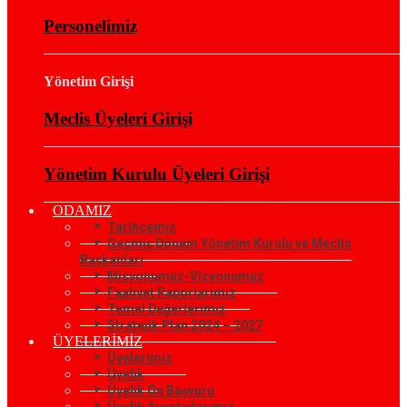
Personelimiz
Yönetim Girişi
Meclis Üyeleri Girişi
Yönetim Kurulu Üyeleri Girişi
ODAMIZ
Tarihçemiz
Geçmiş Dönem Yönetim Kurulu ve Meclis
Başkanları
Misyonumuz-Vizyonumuz
Faaliyet Raporlarımız
Temel Değerlerimiz
Stratejik Plan 2024 – 2027
ÜYELERİMİZ
Üyelerimiz
Üyelik
Üyelik Ön Başvuru
Üyelik Avantajlarımız