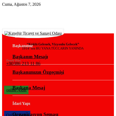
Cuma, Ağustos 7, 2026
KURUMSAL
“Köklü Gelenek, Vizyonlu Gelecek”
Başkanımız
1914’ ten BU YANA TÜCCARIN YANINDA
Başkanın Mesajı
Destek Hattı
+90386 213 11 86
Başkanımızın Özgeçmişi
Başkana Mesaj
onlIne Aidat
İdari Yapı
Organizasyon Şeması
OnlIne Belge