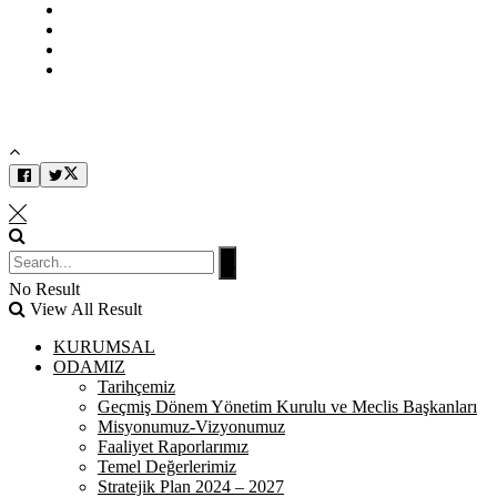
Kullanım Koşulları
Gizlilik İlkeleri
KVKK
İletişim
No Result
View All Result
KURUMSAL
ODAMIZ
Tarihçemiz
Geçmiş Dönem Yönetim Kurulu ve Meclis Başkanları
Misyonumuz-Vizyonumuz
Faaliyet Raporlarımız
Temel Değerlerimiz
Stratejik Plan 2024 – 2027