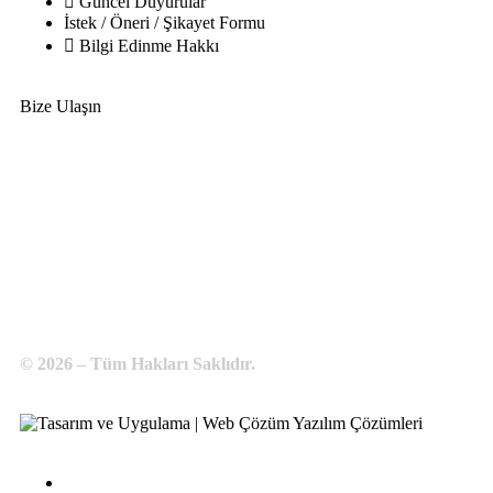
Güncel Duyurular
İstek / Öneri / Şikayet Formu
Bilgi Edinme Hakkı
Bize Ulaşın
Adres:
Yenice Mah. Atatürk Cad. Tüccarlar İşhanı Kat:1 No:1
KIRŞEHİR / TÜRKİYE
Telefon:
0 386 213 11 86
WhatsApp:
0 544 213 11 86
E-Posta:
bilgi@kirsehirtso.org.tr
© 2026 – Tüm Hakları Saklıdır.
Bilgi Edinme