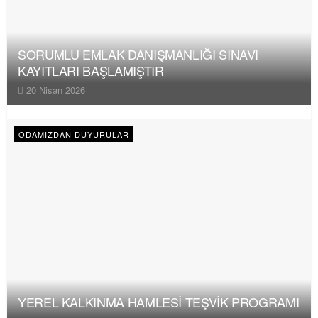
SORUMLU EMLAK DANIŞMANLIĞI SINAVI
KAYITLARI BAŞLAMIŞTIR
20 Nisan 2026
ODAMIZDAN DUYURULAR
YEREL KALKINMA HAMLESİ TEŞVİK PROGRAMI