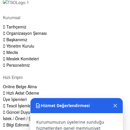
Kurumsal
Tarihçemiz
Organizasyon Şeması
Başkanımız
Yönetim Kurulu
Meclis
Meslek Komiteleri
Personelimiz
Hızlı Erişim
Online Belge Alma
Hızlı Aidat Ödeme
Üye İşlemleri
Tescil İşlemleri
Hizmet Değerlendirmesi
Güncel Duyurular
İstek / Öneri / Şikayet Formu
Kurumumuzun üyelerine sunduğu
Bilgi Edinme Hakkı
hizmetlerden genel memnuniyet