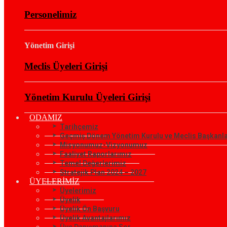
Personelimiz
Yönetim Girişi
Meclis Üyeleri Girişi
Yönetim Kurulu Üyeleri Girişi
ODAMIZ
Tarihçemiz
Geçmiş Dönem Yönetim Kurulu ve Meclis Başkanla
Misyonumuz-Vizyonumuz
Faaliyet Raporlarımız
Temel Değerlerimiz
Stratejik Plan 2024 – 2027
ÜYELERİMİZ
Üyelerimiz
Üyelik
Üyelik Ön Başvuru
Üyelik Avantajlarımız
Üye Danışmanına Sor