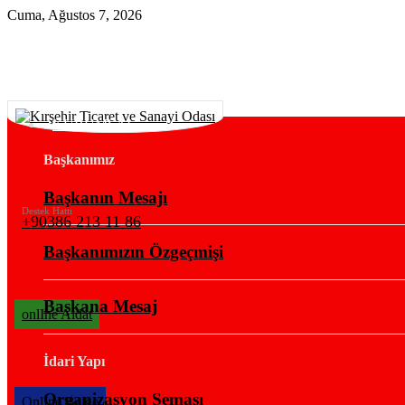
Cuma, Ağustos 7, 2026
KURUMSAL
Başkanımız
Başkanın Mesajı
Destek Hattı
+90386 213 11 86
Başkanımızın Özgeçmişi
Başkana Mesaj
onlIne Aidat
İdari Yapı
Organizasyon Şeması
OnlIne Belge