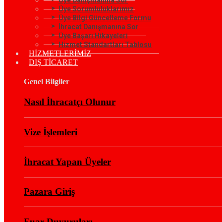
Üye Sorumluluklarımız
Üye Bilgi Güncelleme Formu
İhracat Danışmanına Sor
Üye Başarı Hikayeleri
Hizmet Standartları Tablosu
HİZMETLERİMİZ
DIŞ TİCARET
Genel Bilgiler
Nasıl İhracatçı Olunur
Vize İşlemleri
İhracat Yapan Üyeler
Pazara Giriş
Fuar Duyuruları