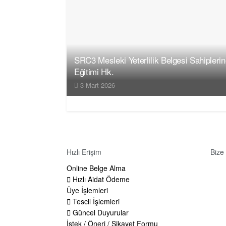
SRC3 Mesleki Yeterlilik Belgesi Sahipleri
Eğitimi Hk.
3 Mart 2026
Hızlı Erişim
Bize
Online Belge Alma
Adre
Hızlı Aidat Ödeme
Tücc
Üye İşlemleri
TÜR
Tescil İşlemleri
Tele
Güncel Duyurular
İstek / Öneri / Şikayet Formu