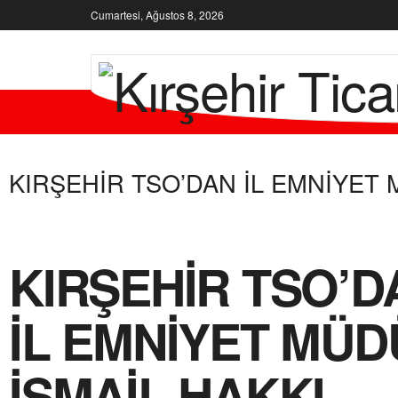
Cumartesi, Ağustos 8, 2026
KURUMSA
KIRŞEHİR TSO’DAN İL EMNİYET 
KIRŞEHİR TSO’D
İL EMNİYET MÜ
İSMAİL HAKKI