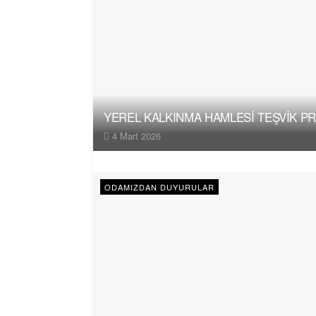
YEREL KALKINMA HAMLESİ TEŞVİK P
4 Mart 2026
ODAMIZDAN DUYURULAR