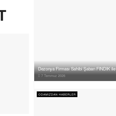
T
Dezonya Firması Sahibi Şaban FINDIK ile
7 Temmuz 2026
ODAMIZDAN HABERLER