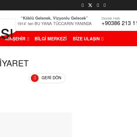
“Köklü Gelenek, Vizyonlu Gelecek”
Destek Hattı
+90386 213 1
1914’ ten BU YANA TÜCCARIN YANINDA
KIRŞEHİR
BİLGİ MERKEZİ
BİZE ULAŞIN
ZİYARET
GERI DÖN