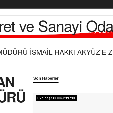
L
ODAMIZ
ÜYELERİMİZ
HİZMETLERİMİZ
DIŞ TİCARET
MÜDÜRÜ İSMAİL HAKKI AKYÜZ’E 
AN
Son Haberler
DÜRÜ
ÜYE BAŞARI HIKAYELERI