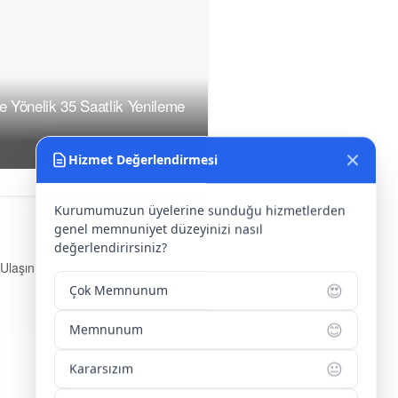
ne Yönelik 35 Saatlik Yenileme
Hizmet Değerlendirmesi
Kurumumuzun üyelerine sunduğu hizmetlerden
genel memnuniyet düzeyinizi nasıl
değerlendirirsiniz?
 Ulaşın
😍
Çok Memnunum
s:
Yenice Mah. Atatürk Cad.
arlar İşhanı Kat:1 No:1 KIRŞEHİR /
😊
Memnunum
KİYE
fon:
0 386 213 11 86
😐
Kararsızım