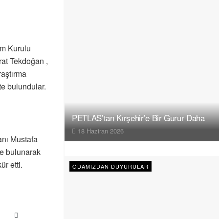
im Kurulu
rat Tekdoğan ,
raştırma
te bulundular.
PETLAS’tan Kırşehir’e Bir Gurur Daha
18 Haziran 2026
anı Mustafa
de bulunarak
r etti.
ODAMIZDAN DUYURULAR