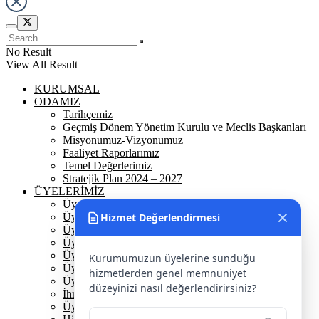
No Result
View All Result
KURUMSAL
ODAMIZ
Tarihçemiz
Geçmiş Dönem Yönetim Kurulu ve Meclis Başkanları
Misyonumuz-Vizyonumuz
Faaliyet Raporlarımız
Temel Değerlerimiz
Stratejik Plan 2024 – 2027
ÜYELERİMİZ
Üyelerimiz
Üyelik
Hizmet Değerlendirmesi
Üyelik Ön Başvuru
Üyelik Avantajlarımız
Üye Danışmanına Sor
Kurumumuzun üyelerine sunduğu
Üye Sorumluluklarımız
hizmetlerden genel memnuniyet
Üye Bilgi Güncelleme Formu
düzeyinizi nasıl değerlendirirsiniz?
İhracat Danışmanına Sor
Üye Başarı Hikayeleri