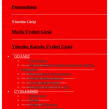
Personelimiz
Yönetim Girişi
Meclis Üyeleri Girişi
Yönetim Kurulu Üyeleri Girişi
ODAMIZ
Tarihçemiz
Geçmiş Dönem Yönetim Kurulu ve Meclis
Başkanları
Misyonumuz-Vizyonumuz
Faaliyet Raporlarımız
Temel Değerlerimiz
Stratejik Plan 2024 – 2027
ÜYELERİMİZ
Üyelerimiz
Üyelik
Üyelik Ön Başvuru
Üyelik Avantajlarımız