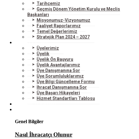
Tarihçemiz
Geçmiş Dönem Yönetim Kurulu ve Meclis
Başkanları
Misyonumuz-Vizyonumuz
Faaliyet Raporlarımız
Temel Değerlerimiz
Stratejik Plan 2024 – 2027
ÜYELERİMİZ
Üyelerimiz
Üyelik
Üyelik Ön Başvuru
Üyelik Avantajlarımız
Üye Danışmanına Sor
Üye Sorumluluklarımız
Üye Bilgi Güncelleme Formu
İhracat Danışmanına Sor
Üye Başarı Hikayeleri
Hizmet Standartları Tablosu
HİZMETLERİMİZ
DIŞ TİCARET
Genel Bilgiler
Nasıl İhracatçı Olunur