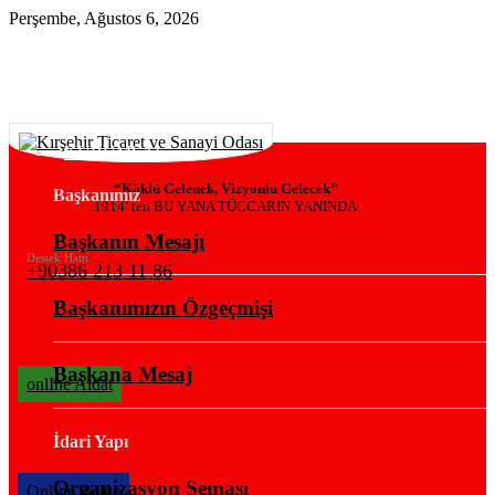
Perşembe, Ağustos 6, 2026
KURUMSAL
“Köklü Gelenek, Vizyonlu Gelecek”
Başkanımız
1914’ ten BU YANA TÜCCARIN YANINDA
Başkanın Mesajı
Destek Hattı
+90386 213 11 86
Başkanımızın Özgeçmişi
Başkana Mesaj
onlIne Aidat
İdari Yapı
Organizasyon Şeması
OnlIne Belge