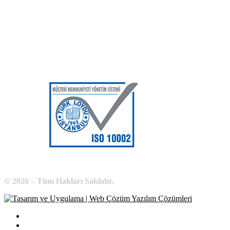
Adres:
Yenice Mah. Atatürk Cad. Tüccarlar İşhanı Kat:1 No:1
KIRŞEHİR / TÜRKİYE
Telefon:
0 386 213 11 86
WhatsApp:
0 544 213 11 86
E-Posta:
bilgi@kirsehirtso.org.tr
© 2026 – Tüm Hakları Saklıdır.
Bilgi Edinme
Kullanım Koşulları