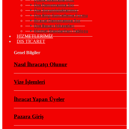
Üye Danışmanına Sor
Üye Sorumluluklarımız
Üye Bilgi Güncelleme Formu
İhracat Danışmanına Sor
Üye Başarı Hikayeleri
Hizmet Standartları Tablosu
HİZMETLERİMİZ
DIŞ TİCARET
Genel Bilgiler
Nasıl İhracatçı Olunur
Vize İşlemleri
İhracat Yapan Üyeler
Pazara Giriş