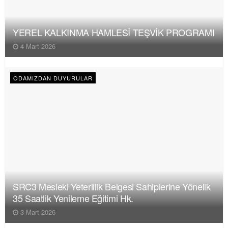
YEREL KALKINMA HAMLESİ TEŞVİK PROGRAMI
4 Mart 2026
ODAMIZDAN DUYURULAR
SRC3 Mesleki Yeterlilik Belgesi Sahiplerine Yönelik
35 Saatlik Yenileme Eğitimi Hk.
3 Mart 2026