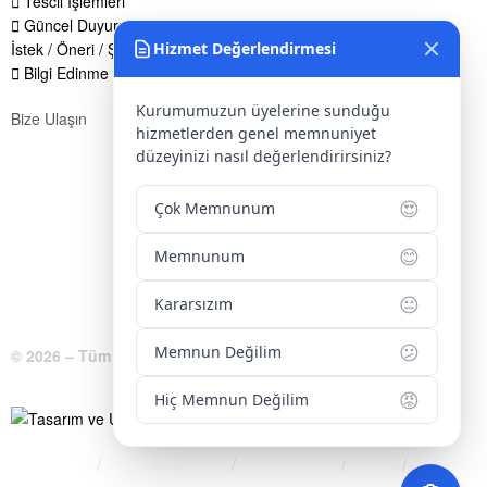
Tescil İşlemleri
Güncel Duyurular
Hizmet Değerlendirmesi
İstek / Öneri / Şikayet Formu
Bilgi Edinme Hakkı
Kurumumuzun üyelerine sunduğu
Bize Ulaşın
hizmetlerden genel memnuniyet
Adres:
Yenice Mah. Atatürk Cad. Tüccarlar İşhanı Kat:1 No:1
düzeyinizi nasıl değerlendirirsiniz?
KIRŞEHİR / TÜRKİYE
😍
Çok Memnunum
Telefon:
0 386 213 11 86
😊
WhatsApp:
0 544 213 11 86
Memnunum
E-Posta:
bilgi@kirsehirtso.org.tr
😐
Kararsızım
😕
Memnun Değilim
© 2026 – Tüm Hakları Saklıdır.
😡
Hiç Memnun Değilim
Bilgi Edinme
Kullanım Koşulları
Gizlilik İlkeleri
KVKK
İletişim