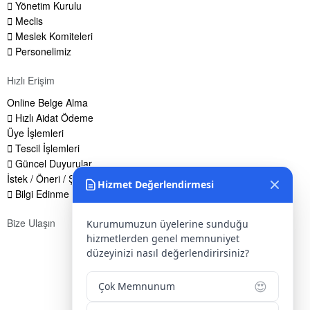
Yönetim Kurulu
Meclis
Meslek Komiteleri
Personelimiz
Hızlı Erişim
Online Belge Alma
Hızlı Aidat Ödeme
Üye İşlemleri
Tescil İşlemleri
Güncel Duyurular
İstek / Öneri / Şikayet Formu
Hizmet Değerlendirmesi
Bilgi Edinme Hakkı
Bize Ulaşın
Kurumumuzun üyelerine sunduğu
hizmetlerden genel memnuniyet
Adres:
Yenice Mah. Atatürk Cad. Tüccarlar İşhanı Kat:1 No:1
düzeyinizi nasıl değerlendirirsiniz?
KIRŞEHİR / TÜRKİYE
Telefon:
0 386 213 11 86
😍
Çok Memnunum
WhatsApp:
0 544 213 11 86