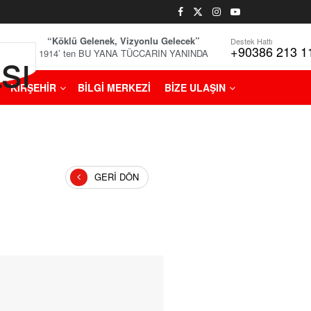
“Köklü Gelenek, Vizyonlu Gelecek”
Destek Hattı
+90386 213 1
1914’ ten BU YANA TÜCCARIN YANINDA
KIRŞEHİR
BİLGİ MERKEZİ
BİZE ULAŞIN
GERI DÖN