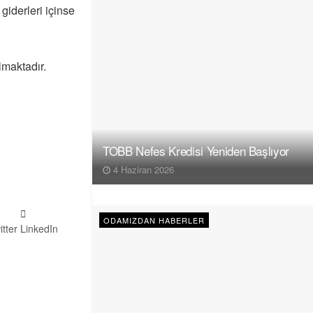
giderleri içinse
lmaktadır.
TOBB Nefes Kredisi Yeniden Başlıyor
4 Haziran 2026
ODAMIZDAN HABERLER
itter
LinkedIn