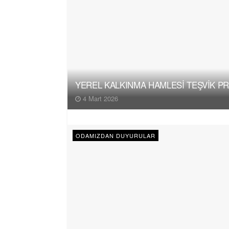
YEREL KALKINMA HAMLESİ TEŞVİK P
4 Mart 2026
ODAMIZDAN DUYURULAR