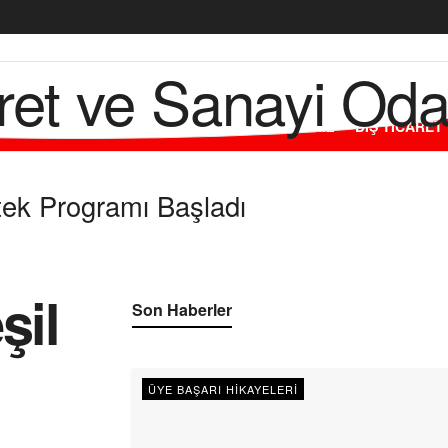
L
ODAMIZ
ÜYELERİMİZ
HİZMETLERİMİZ
DIŞ TİCARET
k Programı Başladı
şil
Son Haberler
ÜYE BAŞARI HIKAYELERI