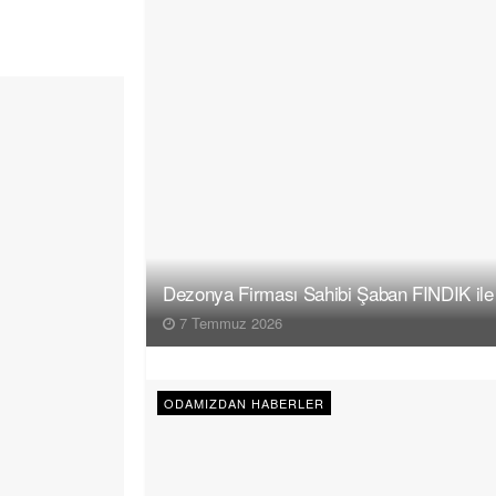
Dezonya Firması Sahibi Şaban FINDIK ile
7 Temmuz 2026
ODAMIZDAN HABERLER