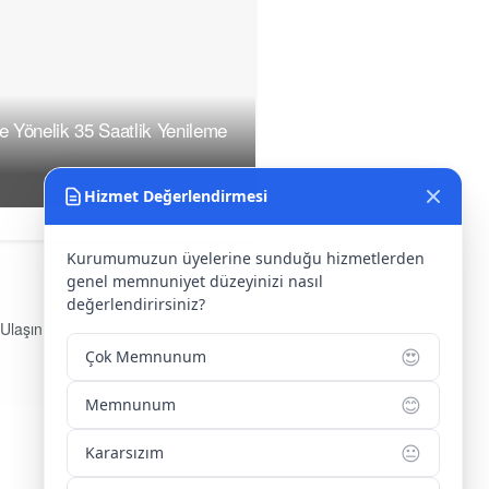
ne Yönelik 35 Saatlik Yenileme
Hizmet Değerlendirmesi
Kurumumuzun üyelerine sunduğu hizmetlerden
genel memnuniyet düzeyinizi nasıl
değerlendirirsiniz?
 Ulaşın
😍
Çok Memnunum
s:
Yenice Mah. Atatürk Cad.
arlar İşhanı Kat:1 No:1 KIRŞEHİR /
😊
Memnunum
KİYE
fon:
0 386 213 11 86
😐
Kararsızım