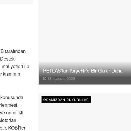
EB tarafından
 Destek
 maliyetleri ile
PETLAS’tan Kırşehir’e Bir Gurur Daha
ir kısmının
18 Haziran 2026
m konusunda
ODAMIZDAN DUYURULAR
irlenmesi,
 ve öncelikli
otorları
ptir. KOBİ’ler