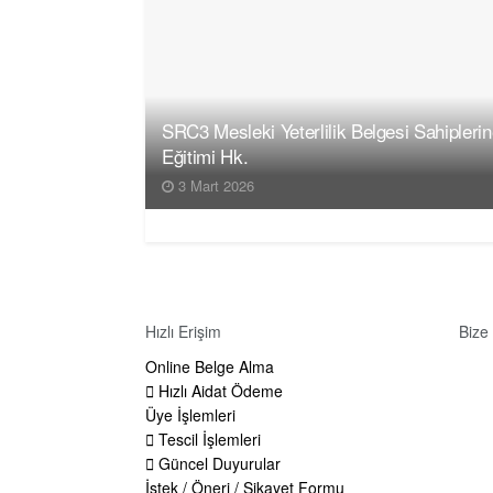
SRC3 Mesleki Yeterlilik Belgesi Sahipleri
Eğitimi Hk.
3 Mart 2026
Hızlı Erişim
Bize
Online Belge Alma
Adre
Hızlı Aidat Ödeme
Tücc
Üye İşlemleri
TÜR
Tescil İşlemleri
Tele
Güncel Duyurular
İstek / Öneri / Şikayet Formu