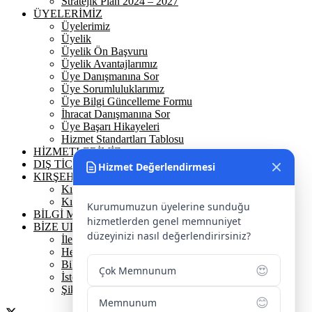
Stratejik Plan 2024 – 2027
ÜYELERİMİZ
Üyelerimiz
Üyelik
Üyelik Ön Başvuru
Üyelik Avantajlarımız
Üye Danışmanına Sor
Üye Sorumluluklarımız
Üye Bilgi Güncelleme Formu
İhracat Danışmanına Sor
Üye Başarı Hikayeleri
Hizmet Standartları Tablosu
HİZMETLERİMİZ
DIŞ TİCARET
Hizmet Değerlendirmesi
KIRŞEHİR
Kırşehir Tarihi
Kırşehir Coğrafi İşaretler
Kurumumuzun üyelerine sunduğu
BİLGİ MERKEZİ
hizmetlerden genel memnuniyet
BİZE ULAŞIN
düzeyinizi nasıl değerlendirirsiniz?
İletişim Bilgilerimiz
Hesap Numaralarımız
Bilgi Edinme
😍
Çok Memnunum
İstek / Öneri / Şikayet
Şikayet Yönetimi İş Akışı
😊
Memnunum