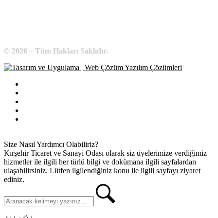
E-Posta:
bilgi@kirsehirtso.org.tr
© 2026 – Tüm Hakları Saklıdır.
Bilgi Edinme
Kullanım Koşulları
Gizlilik İlkeleri
KVKK
İletişim
Size Nasıl Yardımcı Olabiliriz?
Kırşehir Ticaret ve Sanayi Odası olarak siz üyelerimize verdiğimiz
hizmetler ile ilgili her türlü bilgi ve dokümana ilgili sayfalardan
ulaşabilirsiniz. Lütfen ilgilendiğiniz konu ile ilgili sayfayı ziyaret
ediniz.