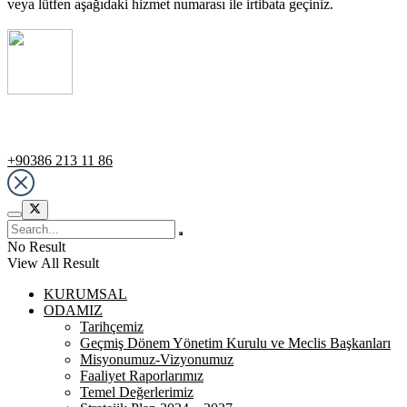
veya lütfen aşağıdaki hizmet numarası ile irtibata geçiniz.
Destek Hattı
+90386 213 11 86
No Result
View All Result
KURUMSAL
ODAMIZ
Tarihçemiz
Geçmiş Dönem Yönetim Kurulu ve Meclis Başkanları
Misyonumuz-Vizyonumuz
Faaliyet Raporlarımız
Temel Değerlerimiz