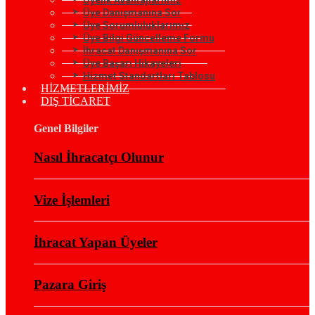
Üye Danışmanına Sor
Üye Sorumluluklarımız
Üye Bilgi Güncelleme Formu
İhracat Danışmanına Sor
Üye Başarı Hikayeleri
Hizmet Standartları Tablosu
HİZMETLERİMİZ
DIŞ TİCARET
Genel Bilgiler
Nasıl İhracatçı Olunur
Vize İşlemleri
İhracat Yapan Üyeler
Pazara Giriş