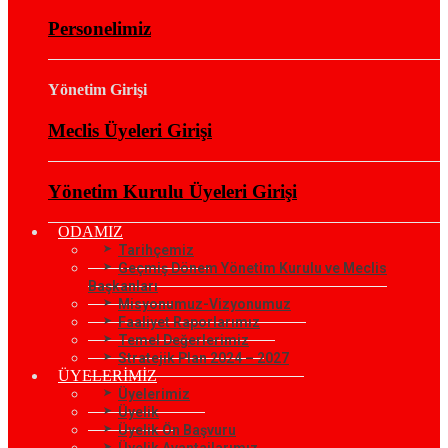
Personelimiz
Yönetim Girişi
Meclis Üyeleri Girişi
Yönetim Kurulu Üyeleri Girişi
ODAMIZ
Tarihçemiz
Geçmiş Dönem Yönetim Kurulu ve Meclis
Başkanları
Misyonumuz-Vizyonumuz
Faaliyet Raporlarımız
Temel Değerlerimiz
Stratejik Plan 2024 – 2027
ÜYELERİMİZ
Üyelerimiz
Üyelik
Üyelik Ön Başvuru
Üyelik Avantajlarımız