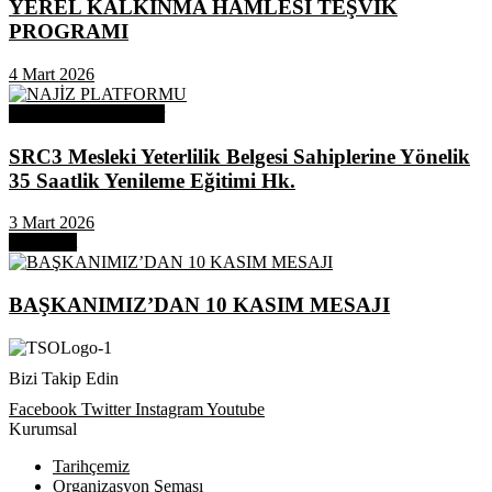
YEREL KALKINMA HAMLESİ TEŞVİK
PROGRAMI
4 Mart 2026
Odamızdan Duyurular
SRC3 Mesleki Yeterlilik Belgesi Sahiplerine Yönelik
35 Saatlik Yenileme Eğitimi Hk.
3 Mart 2026
Next Post
BAŞKANIMIZ’DAN 10 KASIM MESAJI
Bizi Takip Edin
Facebook
Twitter
Instagram
Youtube
Kurumsal
Tarihçemiz
Organizasyon Şeması