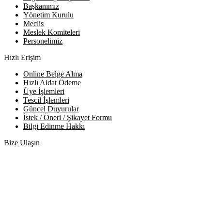
Başkanımız
Yönetim Kurulu
Meclis
Meslek Komiteleri
Personelimiz
Hızlı Erişim
Online Belge Alma
Hızlı Aidat Ödeme
Üye İşlemleri
Tescil İşlemleri
Güncel Duyurular
İstek / Öneri / Şikayet Formu
Bilgi Edinme Hakkı
Bize Ulaşın
Adres:
Yenice Mah. Atatürk Cad. Tüccarlar İşhanı Kat:1 No:1
KIRŞEHİR / TÜRKİYE
Telefon:
0 386 213 11 86
WhatsApp:
0 544 213 11 86