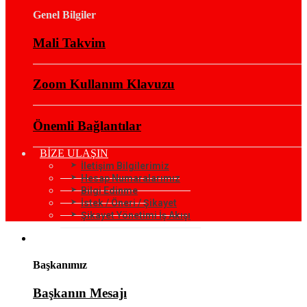
Genel Bilgiler
Mali Takvim
Zoom Kullanım Klavuzu
Önemli Bağlantılar
BİZE ULAŞIN
İletişim Bilgilerimiz
Hesap Numaralarımız
Bilgi Edinme
İstek / Öneri / Şikayet
Şikayet Yönetimi İş Akışı
KURUMSAL
Başkanımız
Başkanın Mesajı