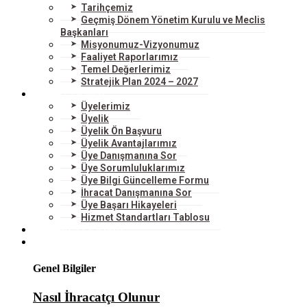
Tarihçemiz
Geçmiş Dönem Yönetim Kurulu ve Meclis
Başkanları
Misyonumuz-Vizyonumuz
Faaliyet Raporlarımız
Temel Değerlerimiz
Stratejik Plan 2024 – 2027
ÜYELERİMİZ
Üyelerimiz
Üyelik
Üyelik Ön Başvuru
Üyelik Avantajlarımız
Üye Danışmanına Sor
Üye Sorumluluklarımız
Üye Bilgi Güncelleme Formu
İhracat Danışmanına Sor
Üye Başarı Hikayeleri
Hizmet Standartları Tablosu
HİZMETLERİMİZ
DIŞ TİCARET
Genel Bilgiler
Nasıl İhracatçı Olunur