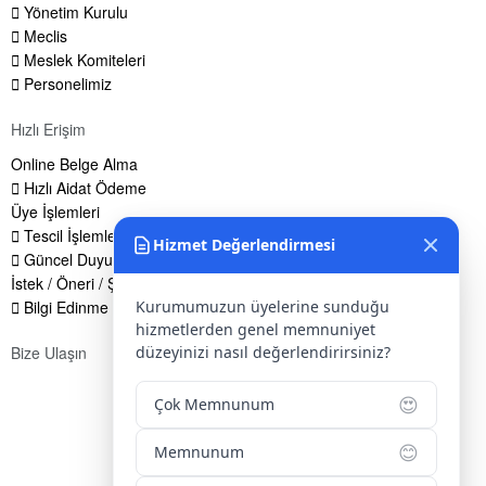
Yönetim Kurulu
Meclis
Meslek Komiteleri
Personelimiz
Hızlı Erişim
Online Belge Alma
Hızlı Aidat Ödeme
Üye İşlemleri
Tescil İşlemleri
Hizmet Değerlendirmesi
Güncel Duyurular
İstek / Öneri / Şikayet Formu
Kurumumuzun üyelerine sunduğu
Bilgi Edinme Hakkı
hizmetlerden genel memnuniyet
düzeyinizi nasıl değerlendirirsiniz?
Bize Ulaşın
Adres:
Yenice Mah. Atatürk Cad. Tüccarlar İşhanı Kat:1 No:1
😍
Çok Memnunum
KIRŞEHİR / TÜRKİYE
😊
Telefon:
0 386 213 11 86
Memnunum