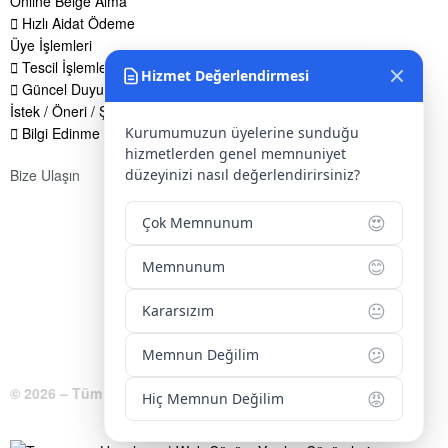
Online Belge Alma
Hızlı Aidat Ödeme
Üye İşlemleri
Tescil İşlemleri
Hizmet Değerlendirmesi
Güncel Duyurular
İstek / Öneri / Şikayet Formu
Kurumumuzun üyelerine sunduğu
Bilgi Edinme Hakkı
hizmetlerden genel memnuniyet
düzeyinizi nasıl değerlendirirsiniz?
Bize Ulaşın
Adres:
Yenice Mah. Atatürk Cad. Tüccarlar İşhanı Kat:1 No:1
😍
Çok Memnunum
KIRŞEHİR / TÜRKİYE
😊
Telefon:
0 386 213 11 86
Memnunum
WhatsApp:
0 544 213 11 86
😐
Kararsızım
E-Posta:
bilgi@kirsehirtso.org.tr
😕
Memnun Değilim
© 2026 – Tüm Hakları Saklıdır.
😡
Hiç Memnun Değilim