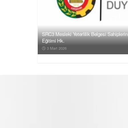
SRC3 Mesleki Yeterlilik Belgesi Sahipleri
Eğitimi Hk.
3 Mart 2026