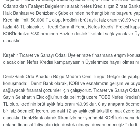
Odamız’dan Faaliyet Belgelerini alarak Nefes Kredisi için Ziraat Banka
Halk Bankası ve Denizbank Şubelerinden herhangi birine başvuru yapm
Kredinin limiti 50.000 TL olup, kredinin brüt aylık faiz oranı %0.99 ve 
fazla 48 TL olacaktır. Kredi Garanti Fonu, Nefes Kredisi Projesi ka
KOBİ’lerimize %80 oranında Hazine destekli kefalet sağlayacak ve Üye
olacaktır.
Kırşehir Ticaret ve Sanayi Odası Üyelerimize finasmana erişim konu
olacak olan Nefes Kredisi kampanyasının Üyelerimize hayırlı olmasını d
DenizBank Orta Anadolu Bölge Müdürü Cem Turgut Gelgör de yaptığ
konuşmada:’’ Deniz Bank olarak, KOBİ ve esnafımızın gelişim ve büy
sağlayacak finansal çözümler için çalışıyoruz. Ticaret ve Sanayi Oda
Sayın Selahattin Ekicioğlu’nun da belirttiği üzere TOBB Nefes Kredisi’
TL olup, kredinin brüt aylık faiz oranı %0.99’dur. 6 ay anapara öde
bir faiz ödemeli) içeren, sonraki 12 ay aylık eşit taksitli olmak üzere 
olacaktır. DenizBank olarak ülkemizin her yerindeki KOBİ’lerin yanınd
onların finansal ihtiyaçları için destek olmaya devam edeceğiz.’’ dedi.