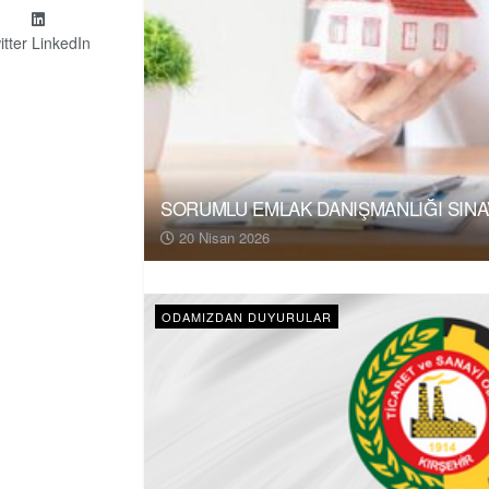
itter
LinkedIn
SORUMLU EMLAK DANIŞMANLIĞI SINAV
20 Nisan 2026
ODAMIZDAN DUYURULAR