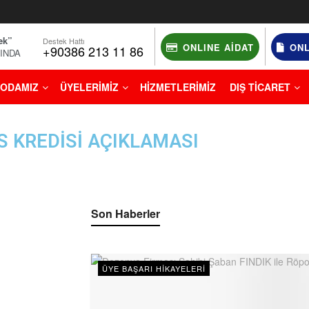
ek”
Destek Hattı
ONLINE AIDAT
ONL
+90386 213 11 86
NINDA
ODAMIZ
ÜYELERİMİZ
HİZMETLERİMİZ
DIŞ TİCARET
S KREDİSİ AÇIKLAMASI
Son Haberler
ÜYE BAŞARI HIKAYELERI