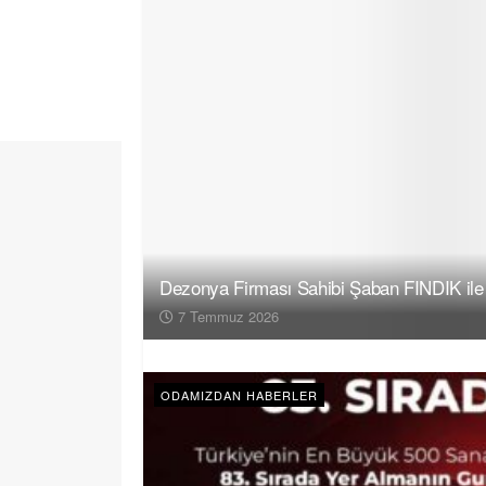
Dezonya Firması Sahibi Şaban FINDIK ile
7 Temmuz 2026
ODAMIZDAN HABERLER