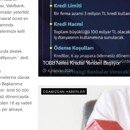
sı, Vakıfbank,
aları yeterlidir.
masraf ücreti en
psamında
lerimize kefil
sunda destek
iliyorum.’’ dedi.
TOBB Nefes Kredisi Yeniden Başlıyor
4 Haziran 2026
ı
ümelerine olanak
sı Başkanımız
nin limiti 50.000
ODAMIZDAN HABERLER
mesiz dönem(ayda
toplam 18 ay vadeli
a yer almaya,