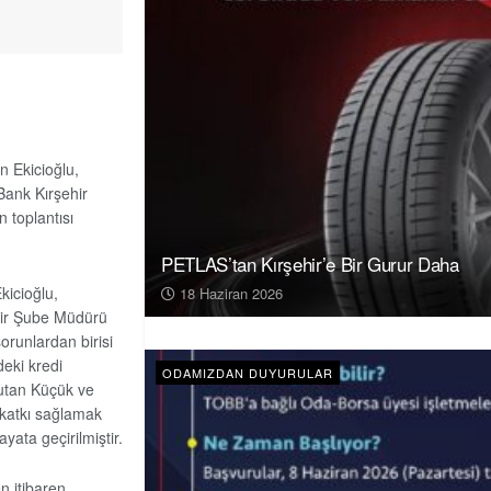
n Ekicioğlu,
ank Kırşehir
 toplantısı
PETLAS’tan Kırşehir’e Bir Gurur Daha
kicioğlu,
18 Haziran 2026
hir Şube Müdürü
sorunlardan birisi
eki kredi
ODAMIZDAN DUYURULAR
tutan Küçük ve
 katkı sağlamak
yata geçirilmiştir.
n itibaren