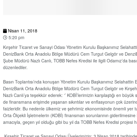
Nisan 11, 2018
5:20 pm
Kırşehir Ticaret ve Sanayi Odası Yönetim Kurulu Başkanımız Selahatti
DenizBank Orta Anadolu Bölge Müdürü Cem Turgut Gelgör ve DenziB
Şube Müdürü Nazlı Canlı, TOBB Nefes Kredisi ile ilgili Odamız’da basın
düzenlediler.
Basın Toplantısı’nda konuşan Yönetim Kurulu Başkanımız Selahattin E
DenizBank Orta Anadolu Bölge Müdürü Cem Turgut Gelgör ve Kırşe
Nazlı Canlı’ya teşekkür ederek: ‘’ KOBİ’lerimizin karşılaştığı en büyük 
de finansmana erişimde yaşanan sıkıntılar ve enflasyonun çok üzerind
faizleridir. Bu nedenle ülkemiz ve şehrimiz ekonomisinde önemli yer 
Orta Ölçekli İşletmelerin (KOBİ) finansman sorunlarının giderilmesine
amacıyla, geçen yıl olduğu gibi bu yıl da TOBB Nefes Kredisi projesi ha
Kırşehir Ticaret ve Sanayi Odası Üyelerimizin; 3 Nisan 2018 tarihinde