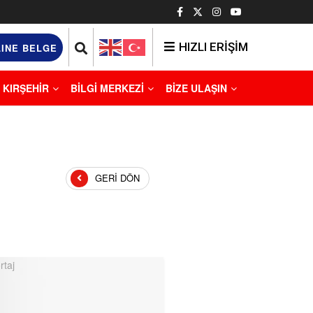
HIZLI ERİŞİM
INE BELGE
KIRŞEHİR
BİLGİ MERKEZİ
BİZE ULAŞIN
GERI DÖN