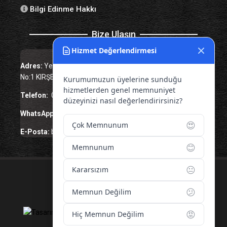
Bilgi Edinme Hakkı
Bize Ulaşın
Hizmet Değerlendirmesi
Adres:
Yenice Mah. Atatürk Cad. Tüccarlar İşhanı Kat:1
No:1 KIRŞEHİR / TÜRKİYE
Kurumumuzun üyelerine sunduğu
hizmetlerden genel memnuniyet
Telefon:
0 386 213 11 86
düzeyinizi nasıl değerlendirirsiniz?
WhatsApp:
0 544 213 11 86
😍
Çok Memnunum
E-Posta:
bilgi@kirsehirtso.org.tr
😊
Memnunum
😐
Kararsızım
© 2026 – Tüm Hakları Saklıdır.
😕
Memnun Değilim
😡
Hiç Memnun Değilim