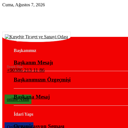
Cuma, Ağustos 7, 2026
KURUMSAL
Başkanımız
Başkanın Mesajı
Destek Hattı
+90386 213 11 86
Başkanımızın Özgeçmişi
Başkana Mesaj
onlIne Aidat
İdari Yapı
Organizasyon Şeması
OnlIne Belge