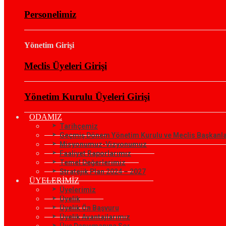
Personelimiz
Yönetim Girişi
Meclis Üyeleri Girişi
Yönetim Kurulu Üyeleri Girişi
ODAMIZ
Tarihçemiz
Geçmiş Dönem Yönetim Kurulu ve Meclis Başkanla
Misyonumuz-Vizyonumuz
Faaliyet Raporlarımız
Temel Değerlerimiz
Stratejik Plan 2024 – 2027
ÜYELERİMİZ
Üyelerimiz
Üyelik
Üyelik Ön Başvuru
Üyelik Avantajlarımız
Üye Danışmanına Sor