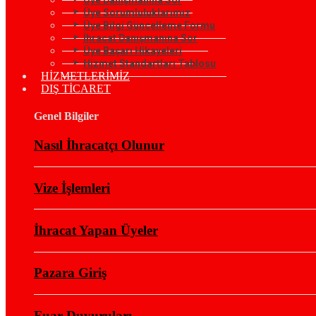
Üye Sorumluluklarımız
Üye Bilgi Güncelleme Formu
İhracat Danışmanına Sor
Üye Başarı Hikayeleri
Hizmet Standartları Tablosu
HİZMETLERİMİZ
DIŞ TİCARET
Genel Bilgiler
Nasıl İhracatçı Olunur
Vize İşlemleri
İhracat Yapan Üyeler
Pazara Giriş
Fuar Duyuruları