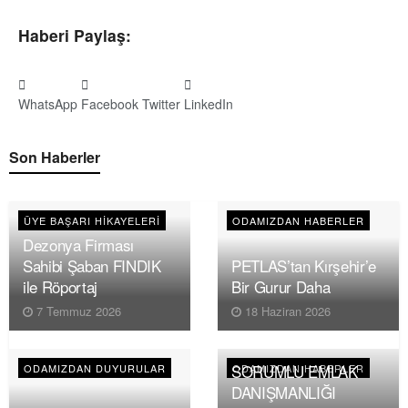
Haberi Paylaş:
WhatsApp
Facebook
Twitter
LinkedIn
Son Haberler
ÜYE BAŞARI HIKAYELERI
ODAMIZDAN HABERLER
Dezonya Firması
Sahibi Şaban FINDIK
PETLAS’tan Kırşehir’e
ile Röportaj
Bir Gurur Daha
7 Temmuz 2026
18 Haziran 2026
SORUMLU EMLAK
ODAMIZDAN DUYURULAR
ODAMIZDAN HABERLER
DANIŞMANLIĞI