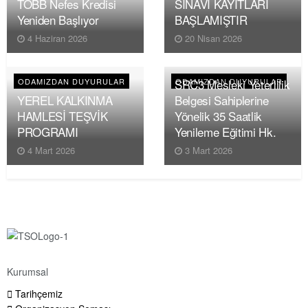
TOBB Nefes Kredisi
SINAVI KAYITLARI
Yeniden Başlıyor
BAŞLAMIŞTIR
4 Haziran 2026
20 Nisan 2026
SRC3 Mesleki Yeterlilik
ODAMIZDAN DUYURULAR
ODAMIZDAN DUYURULAR
YEREL KALKINMA
Belgesi Sahiplerine
HAMLESİ TEŞVİK
Yönelik 35 Saatlik
PROGRAMI
Yenileme Eğitimi Hk.
4 Mart 2026
3 Mart 2026
Kurumsal
Tarihçemiz