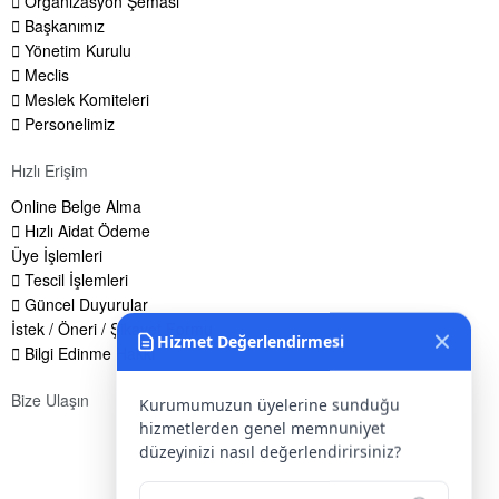
Organizasyon Şeması
Başkanımız
Yönetim Kurulu
Meclis
Meslek Komiteleri
Personelimiz
Hızlı Erişim
Online Belge Alma
Hızlı Aidat Ödeme
Üye İşlemleri
Tescil İşlemleri
Güncel Duyurular
İstek / Öneri / Şikayet Formu
Hizmet Değerlendirmesi
Bilgi Edinme Hakkı
Bize Ulaşın
Kurumumuzun üyelerine sunduğu
hizmetlerden genel memnuniyet
Adres:
Yenice Mah. Atatürk Cad. Tüccarlar İşhanı Kat:1 No:1
düzeyinizi nasıl değerlendirirsiniz?
KIRŞEHİR / TÜRKİYE