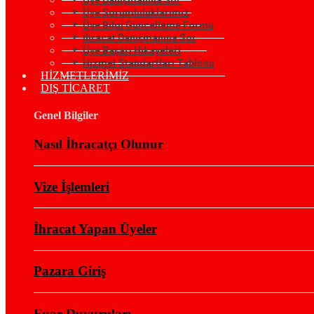
Üye Sorumluluklarımız
Üye Bilgi Güncelleme Formu
İhracat Danışmanına Sor
Üye Başarı Hikayeleri
Hizmet Standartları Tablosu
HİZMETLERİMİZ
DIŞ TİCARET
Genel Bilgiler
Nasıl İhracatçı Olunur
Vize İşlemleri
İhracat Yapan Üyeler
Pazara Giriş
Fuar Duyuruları