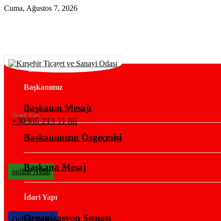
Cuma, Ağustos 7, 2026
KURUMSAL
Başkanımız
Başkanın Mesajı
Destek Hattı
+90386 213 11 86
Başkanımızın Özgeçmişi
Başkana Mesaj
onlIne Aidat
İdari Yapı
Organizasyon Şeması
OnlIne Belge