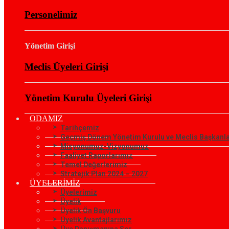
Personelimiz
Yönetim Girişi
Meclis Üyeleri Girişi
Yönetim Kurulu Üyeleri Girişi
ODAMIZ
Tarihçemiz
Geçmiş Dönem Yönetim Kurulu ve Meclis Başkanla
Misyonumuz-Vizyonumuz
Faaliyet Raporlarımız
Temel Değerlerimiz
Stratejik Plan 2024 – 2027
ÜYELERİMİZ
Üyelerimiz
Üyelik
Üyelik Ön Başvuru
Üyelik Avantajlarımız
Üye Danışmanına Sor