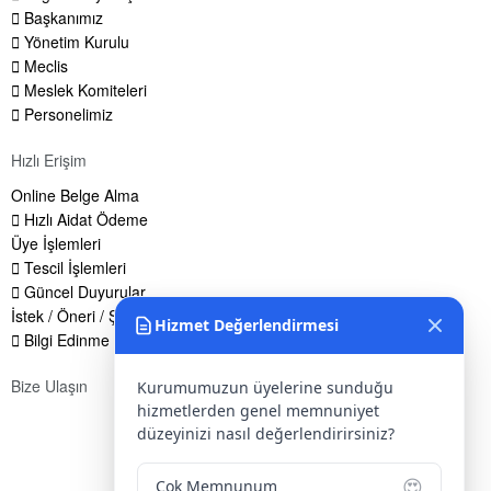
Başkanımız
Yönetim Kurulu
Meclis
Meslek Komiteleri
Personelimiz
Hızlı Erişim
Online Belge Alma
Hızlı Aidat Ödeme
Üye İşlemleri
Tescil İşlemleri
Güncel Duyurular
İstek / Öneri / Şikayet Formu
Hizmet Değerlendirmesi
Bilgi Edinme Hakkı
Bize Ulaşın
Kurumumuzun üyelerine sunduğu
hizmetlerden genel memnuniyet
Adres:
Yenice Mah. Atatürk Cad. Tüccarlar İşhanı Kat:1 No:1
düzeyinizi nasıl değerlendirirsiniz?
KIRŞEHİR / TÜRKİYE
😍
Telefon:
0 386 213 11 86
Çok Memnunum