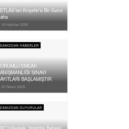
ETLAS’tan Kırşehir’e Bir Gurur
aha
18 Haziran 2026
DAMIZDAN HABERLER
ORUMLU EMLAK
ANIŞMANLIĞI SINAVI
AYITLARI BAŞLAMIŞTIR
20 Nisan 2026
DAMIZDAN DUYURULAR
RC3 Mesleki Yeterlilik Belgesi