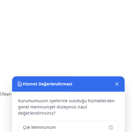
Hizmet Değerlendirmesi
Kurumumuzun üyelerine sunduğu hizmetlerden
 Ulaşın
genel memnuniyet düzeyinizi nasıl
s:
Yenice Mah. Atatürk Cad.
değerlendirirsiniz?
arlar İşhanı Kat:1 No:1 KIRŞEHİR /
KİYE
😍
Çok Memnunum
fon:
0 386 213 11 86
😊
Memnunum