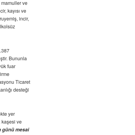
u mamuller ve
cir, kayısı ve
ruyemiş, incir,
alkolsüz
2.387
iştir. Bununla
yük fuar
dirme
asyonu Ticaret
nlığı desteği
kte yer
a kaşesi ve
a günü mesai