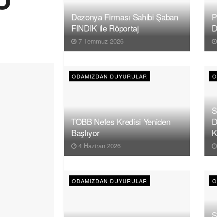
Dezonya Firması Sahibi Şaban
P
FINDIK ile Röportaj
D
7 Temmuz 2026
ODAMIZDAN DUYURULAR
O
S
TOBB Nefes Kredisi Yeniden
D
Başlıyor
K
4 Haziran 2026
ODAMIZDAN DUYURULAR
O
S