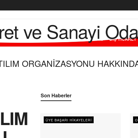
L
ODAMIZ
ÜYELERİMİZ
HİZMETLERİMİZ
DIŞ TİCARET
ATILIM ORGANİZASYONU HAKKIND
Son Haberler
ILIM
ÜYE BAŞARI HIKAYELERI
O
U