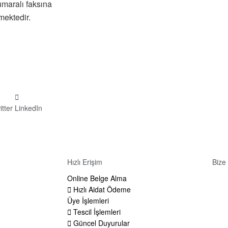
maralı faksına
mektedir.
itter
LinkedIn
Hızlı Erişim
Bize
Online Belge Alma
Adre
Hızlı Aidat Ödeme
Tücc
Üye İşlemleri
TÜR
Tescil İşlemleri
Tele
Güncel Duyurular