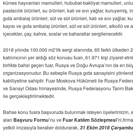
kümes hayvanları mamulleri, hububat-bakliyat mamulleri, unl
pastacılık ürünleri, su ürünleri, katı ve sıvı yağlar, kuruyemiş, in
gıda ambalaj ürünleri, süt ve süt ürünleri, katı ve sıvı yağlar, ku
kayısı ve gıda ambalaj ürünleri, süt ve süt ürünleri, alkollü ve 
içecekler, çay, kahve, soslar ve baharatlar sergilenecektir.
2018 yılında 100.000 m2’lik sergi alanında, 65 farklı ülkeden 
katılımcının yer aldığı söz konusu fuarı, 61.971 kişi ziyaret etm
birlikte bahsi geçen fuar, Rusya ve Doğu Avrupa’nın da en bü
organizasyonudur. Bu sebeple Rusya gıda sanayisini yönlen
kabiliyetine sahiptir. Fuar Moskova Hükümeti ile Rusya Feder
ve Sanayi Odası himayesinde, Rusya Federasyonu Tarım Baka
ile gerçekleştirilmektedir.
Bahse konu fuara başvuruda bulunmak isteyen üyelerimizin, e
alan
Başvuru Formu’
nu ve
Fuar Katılım Sözleşmesi’
ni,firm
yetkili imzasıyla beraber doldurarak,
31 Ekim 2018 Çarşamb