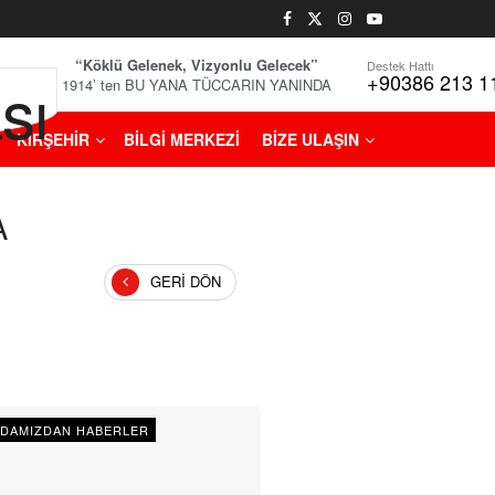
“Köklü Gelenek, Vizyonlu Gelecek”
Destek Hattı
+90386 213 1
1914’ ten BU YANA TÜCCARIN YANINDA
KIRŞEHİR
BİLGİ MERKEZİ
BİZE ULAŞIN
A
GERI DÖN
DAMIZDAN HABERLER