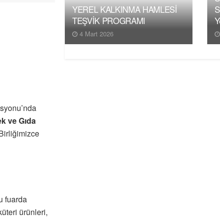
YEREL KALKINMA HAMLESİ
S
TEŞVİK PROGRAMI
Y
4 Mart 2026
asyonu’nda
ek ve Gıda
Birliğimizce
u fuarda
üteri ürünleri,