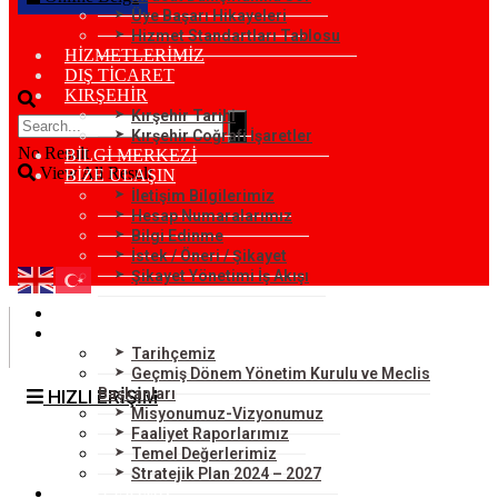
Üye Başarı Hikayeleri
Hizmet Standartları Tablosu
HİZMETLERİMİZ
DIŞ TİCARET
KIRŞEHİR
Kırşehir Tarihi
Kırşehir Coğrafi İşaretler
No Result
BİLGİ MERKEZİ
View All Result
BİZE ULAŞIN
İletişim Bilgilerimiz
Hesap Numaralarımız
Bilgi Edinme
İstek / Öneri / Şikayet
Şikayet Yönetimi İş Akışı
KURUMSAL
ODAMIZ
Tarihçemiz
Geçmiş Dönem Yönetim Kurulu ve Meclis
Başkanları
HIZLI ERİŞİM
Misyonumuz-Vizyonumuz
Faaliyet Raporlarımız
Temel Değerlerimiz
Stratejik Plan 2024 – 2027
ÜYELERİMİZ