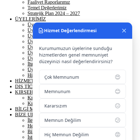
Faaliyet Raporlarımız
Temel Değerlerimiz
Stratejik Plan 2024 – 2027
ÜYELERİMİZ
Üyelerimiz
Üyelik
Hizmet Değerlendirmesi
Üyelik Ön Başvuru
Üyelik Avantajlarımız
Üye Danışmanına Sor
Kurumumuzun üyelerine sunduğu
Üye Sorumluluklarımız
hizmetlerden genel memnuniyet
Üye Bilgi Güncelleme Formu
düzeyinizi nasıl değerlendirirsiniz?
İhracat Danışmanına Sor
Üye Başarı Hikayeleri
Hizmet Standartları Tablosu
😍
Çok Memnunum
HİZMETLERİMİZ
DIŞ TİCARET
😊
Memnunum
KIRŞEHİR
Kırşehir Tarihi
Kırşehir Coğrafi İşaretler
😐
Kararsızım
BİLGİ MERKEZİ
BİZE ULAŞIN
😕
Memnun Değilim
İletişim Bilgilerimiz
Hesap Numaralarımız
Bilgi Edinme
😡
Hiç Memnun Değilim
İstek / Öneri / Şikayet