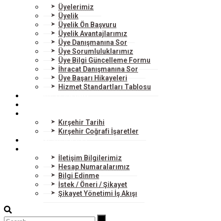
Üyelerimiz
Üyelik
Üyelik Ön Başvuru
Üyelik Avantajlarımız
Üye Danışmanına Sor
Üye Sorumluluklarımız
Üye Bilgi Güncelleme Formu
İhracat Danışmanına Sor
Üye Başarı Hikayeleri
Hizmet Standartları Tablosu
HİZMETLERİMİZ
DIŞ TİCARET
KIRŞEHİR
Kırşehir Tarihi
Kırşehir Coğrafi İşaretler
BİLGİ MERKEZİ
BİZE ULAŞIN
İletişim Bilgilerimiz
Hesap Numaralarımız
Bilgi Edinme
İstek / Öneri / Şikayet
Şikayet Yönetimi İş Akışı