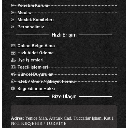
Yönetim Kurulu
Meclis
Meslek Komiteleri
Personelimiz
Hızlı Erişim
Online Belge Alma
Hızlı Aidat Ödeme
Üye İşlemleri
Tescil İşlemleri
Güncel Duyurular
İstek / Öneri / Şikayet Formu
Bilgi Edinme Hakkı
Bize Ulaşın
Adres:
Yenice Mah. Atatürk Cad. Tüccarlar İşhanı Kat:1
No:1 KIRŞEHİR / TÜRKİYE