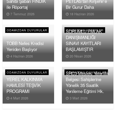
Sahibi Şaban FINDIK
PETLAS’tan Kırşehir’e
ile Röportaj
Bir Gurur Daha
7 Temmuz 2026
18 Haziran 2026
SORUMLU EMLAK
ODAMIZDAN DUYURULAR
ODAMIZDAN HABERLER
DANIŞMANLIĞI
TOBB Nefes Kredisi
SINAVI KAYITLARI
Yeniden Başlıyor
BAŞLAMIŞTIR
4 Haziran 2026
20 Nisan 2026
SRC3 Mesleki Yeterlilik
ODAMIZDAN DUYURULAR
ODAMIZDAN DUYURULAR
YEREL KALKINMA
Belgesi Sahiplerine
HAMLESİ TEŞVİK
Yönelik 35 Saatlik
PROGRAMI
Yenileme Eğitimi Hk.
4 Mart 2026
3 Mart 2026