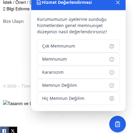
İstek / Öneri / Şikayet Formu
Hizmet Değerlendirmesi
Bilgi Edinme Hakkı
Kurumumuzun üyelerine sunduğu
Bize Ulaşın
hizmetlerden genel memnuniyet
Adres:
Yenice Mah. Atatürk Cad. Tüccarlar İşhanı Kat:1 No:1
düzeyinizi nasıl değerlendirirsiniz?
KIRŞEHİR / TÜRKİYE
😍
Çok Memnunum
Telefon:
0 386 213 11 86
😊
WhatsApp:
0 544 213 11 86
Memnunum
E-Posta:
bilgi@kirsehirtso.org.tr
😐
Kararsızım
😕
Memnun Değilim
© 2026 – Tüm Hakları Saklıdır.
😡
Hiç Memnun Değilim
Bilgi Edinme
Kullanım Koşulları
Gizlilik İlkeleri
KVKK
İletişim