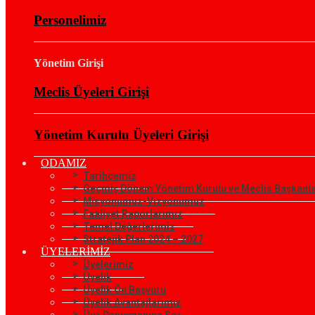
Personelimiz
Yönetim Girişi
Meclis Üyeleri Girişi
Yönetim Kurulu Üyeleri Girişi
ODAMIZ
Tarihçemiz
Geçmiş Dönem Yönetim Kurulu ve Meclis Başkanla
Misyonumuz-Vizyonumuz
Faaliyet Raporlarımız
Temel Değerlerimiz
Stratejik Plan 2024 – 2027
ÜYELERİMİZ
Üyelerimiz
Üyelik
Üyelik Ön Başvuru
Üyelik Avantajlarımız
Üye Danışmanına Sor