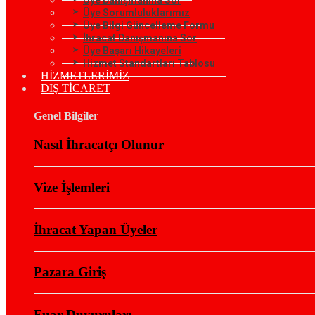
Üye Sorumluluklarımız
Üye Bilgi Güncelleme Formu
İhracat Danışmanına Sor
Üye Başarı Hikayeleri
Hizmet Standartları Tablosu
HİZMETLERİMİZ
DIŞ TİCARET
Genel Bilgiler
Nasıl İhracatçı Olunur
Vize İşlemleri
İhracat Yapan Üyeler
Pazara Giriş
Fuar Duyuruları