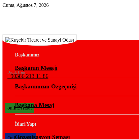
Cuma, Ağustos 7, 2026
KURUMSAL
Başkanımız
Başkanın Mesajı
Destek Hattı
+90386 213 11 86
Başkanımızın Özgeçmişi
Başkana Mesaj
onlIne Aidat
İdari Yapı
Organizasyon Şeması
OnlIne Belge