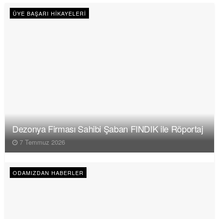
ÜYE BAŞARI HIKAYELERI
Dezonya Firması Sahibi Şaban FINDIK ile Röportaj
7 Temmuz 2026
ODAMIZDAN HABERLER