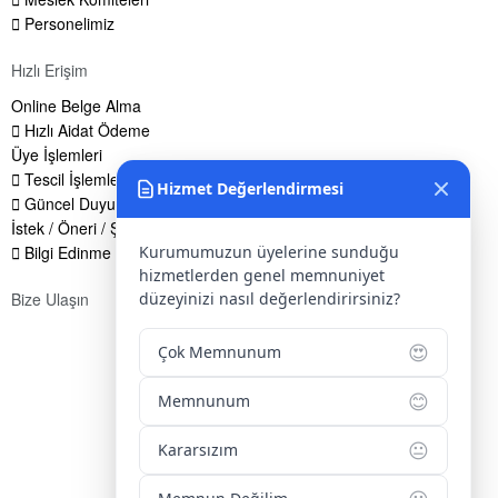
Personelimiz
Hızlı Erişim
Online Belge Alma
Hızlı Aidat Ödeme
Üye İşlemleri
Tescil İşlemleri
Hizmet Değerlendirmesi
Güncel Duyurular
İstek / Öneri / Şikayet Formu
Kurumumuzun üyelerine sunduğu
Bilgi Edinme Hakkı
hizmetlerden genel memnuniyet
düzeyinizi nasıl değerlendirirsiniz?
Bize Ulaşın
Adres:
Yenice Mah. Atatürk Cad. Tüccarlar İşhanı Kat:1 No:1
😍
Çok Memnunum
KIRŞEHİR / TÜRKİYE
😊
Telefon:
0 386 213 11 86
Memnunum
WhatsApp:
0 544 213 11 86
😐
Kararsızım
E-Posta:
bilgi@kirsehirtso.org.tr