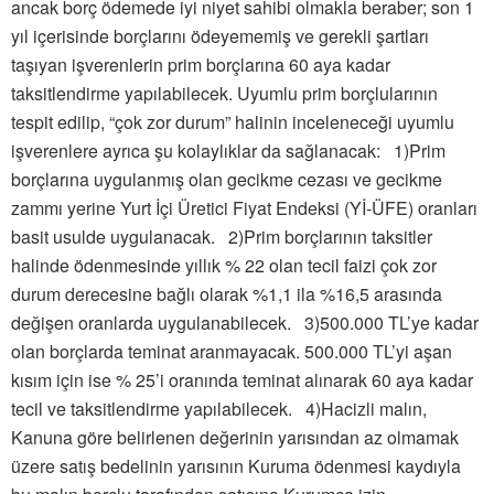
ancak borç ödemede iyi niyet sahibi olmakla beraber; son 1
yıl içerisinde borçlarını ödeyememiş ve gerekli şartları
taşıyan işverenlerin prim borçlarına 60 aya kadar
taksitlendirme yapılabilecek. Uyumlu prim borçlularının
tespit edilip, “çok zor durum” halinin inceleneceği uyumlu
işverenlere ayrıca şu kolaylıklar da sağlanacak: 1)Prim
borçlarına uygulanmış olan gecikme cezası ve gecikme
zammı yerine Yurt İçi Üretici Fiyat Endeksi (Yİ-ÜFE) oranları
basit usulde uygulanacak. 2)Prim borçlarının taksitler
halinde ödenmesinde yıllık % 22 olan tecil faizi çok zor
durum derecesine bağlı olarak %1,1 ila %16,5 arasında
değişen oranlarda uygulanabilecek. 3)500.000 TL’ye kadar
olan borçlarda teminat aranmayacak. 500.000 TL’yi aşan
kısım için ise % 25’i oranında teminat alınarak 60 aya kadar
tecil ve taksitlendirme yapılabilecek. 4)Hacizli malın,
Kanuna göre belirlenen değerinin yarısından az olmamak
üzere satış bedelinin yarısının Kuruma ödenmesi kaydıyla