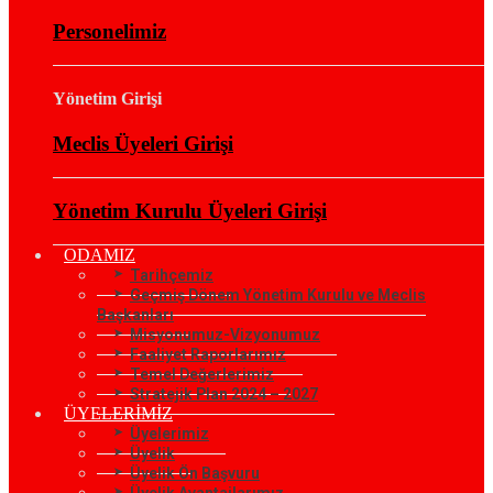
Personelimiz
Yönetim Girişi
Meclis Üyeleri Girişi
Yönetim Kurulu Üyeleri Girişi
ODAMIZ
Tarihçemiz
Geçmiş Dönem Yönetim Kurulu ve Meclis
Başkanları
Misyonumuz-Vizyonumuz
Faaliyet Raporlarımız
Temel Değerlerimiz
Stratejik Plan 2024 – 2027
ÜYELERİMİZ
Üyelerimiz
Üyelik
Üyelik Ön Başvuru
Üyelik Avantajlarımız