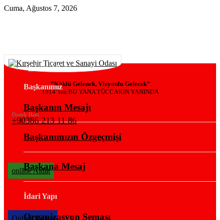
Cuma, Ağustos 7, 2026
KURUMSAL
“Köklü Gelenek, Vizyonlu Gelecek”
Başkanımız
1914’ ten BU YANA TÜCCARIN YANINDA
Başkanın Mesajı
Destek Hattı
+90386 213 11 86
Başkanımızın Özgeçmişi
Başkana Mesaj
onlIne Aidat
İdari Yapı
Organizasyon Şeması
OnlIne Belge