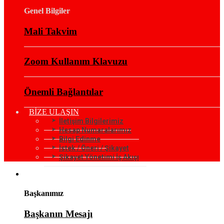
Genel Bilgiler
Mali Takvim
Zoom Kullanım Klavuzu
Önemli Bağlantılar
BİZE ULAŞIN
İletişim Bilgilerimiz
Hesap Numaralarımız
Bilgi Edinme
İstek / Öneri / Şikayet
Şikayet Yönetimi İş Akışı
KURUMSAL
Başkanımız
Başkanın Mesajı