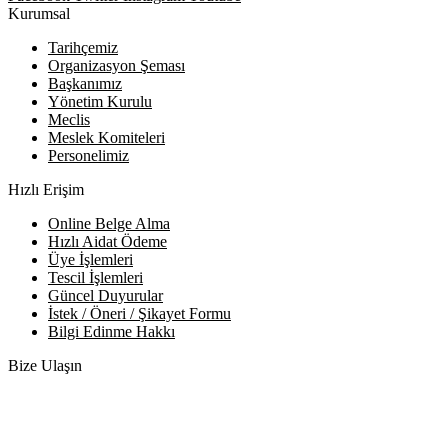
Kurumsal
Tarihçemiz
Organizasyon Şeması
Başkanımız
Yönetim Kurulu
Meclis
Meslek Komiteleri
Personelimiz
Hızlı Erişim
Online Belge Alma
Hızlı Aidat Ödeme
Üye İşlemleri
Tescil İşlemleri
Güncel Duyurular
İstek / Öneri / Şikayet Formu
Bilgi Edinme Hakkı
Bize Ulaşın
Adres:
Yenice Mah. Atatürk Cad. Tüccarlar İşhanı Kat:1 No:1
KIRŞEHİR / TÜRKİYE