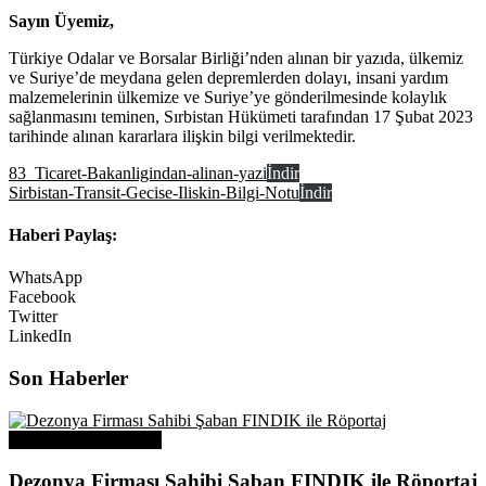
Sayın Üyemiz,
Türkiye Odalar ve Borsalar Birliği’nden alınan bir yazıda, ülkemiz
ve Suriye’de meydana gelen depremlerden dolayı, insani yardım
malzemelerinin ülkemize ve Suriye’ye gönderilmesinde kolaylık
sağlanmasını teminen, Sırbistan Hükümeti tarafından 17 Şubat 2023
tarihinde alınan kararlara ilişkin bilgi verilmektedir.
83_Ticaret-Bakanligindan-alinan-yazi
İndir
Sirbistan-Transit-Gecise-Iliskin-Bilgi-Notu
İndir
Haberi Paylaş:
WhatsApp
Facebook
Twitter
LinkedIn
Son Haberler
Üye Başarı Hikayeleri
Dezonya Firması Sahibi Şaban FINDIK ile Röportaj