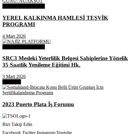
Odamızdan Duyurular
YEREL KALKINMA HAMLESİ TEŞVİK
PROGRAMI
4 Mart 2026
Odamızdan Duyurular
SRC3 Mesleki Yeterlilik Belgesi Sahiplerine Yönelik
35 Saatlik Yenileme Eğitimi Hk.
3 Mart 2026
Next Post
2023 Puerto Plata İş Forumu
Bizi Takip Edin
Facebook
Twitter
Instagram
Youtube