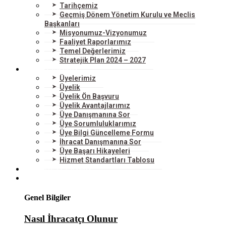
Tarihçemiz
Geçmiş Dönem Yönetim Kurulu ve Meclis
Başkanları
Misyonumuz-Vizyonumuz
Faaliyet Raporlarımız
Temel Değerlerimiz
Stratejik Plan 2024 – 2027
ÜYELERİMİZ
Üyelerimiz
Üyelik
Üyelik Ön Başvuru
Üyelik Avantajlarımız
Üye Danışmanına Sor
Üye Sorumluluklarımız
Üye Bilgi Güncelleme Formu
İhracat Danışmanına Sor
Üye Başarı Hikayeleri
Hizmet Standartları Tablosu
HİZMETLERİMİZ
DIŞ TİCARET
Genel Bilgiler
Nasıl İhracatçı Olunur