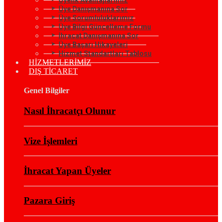
Üye Danışmanına Sor
Üye Sorumluluklarımız
Üye Bilgi Güncelleme Formu
İhracat Danışmanına Sor
Üye Başarı Hikayeleri
Hizmet Standartları Tablosu
HİZMETLERİMİZ
DIŞ TİCARET
Genel Bilgiler
Nasıl İhracatçı Olunur
Vize İşlemleri
İhracat Yapan Üyeler
Pazara Giriş