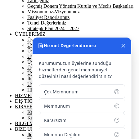
Geçmiş Dönem Yönetim Kurulu ve Meclis Başkanları
Misyonumuz-Vizyonumuz
Faaliyet Raporlarımız
Temel Değerlerimiz
Stratejik Plan 2024 – 2027
ÜYELERİMİZ
Üyelerimiz
Üyelik
Üyelik Ön Başvuru
Hizmet Değerlendirmesi
Üyelik Avantajlarımız
Üye Danışmanına Sor
Üye Sorumluluklarımız
Kurumumuzun üyelerine sunduğu
Üye Bilgi Güncelleme Formu
hizmetlerden genel memnuniyet
İhracat Danışmanına Sor
düzeyinizi nasıl değerlendirirsiniz?
Üye Başarı Hikayeleri
Hizmet Standartları Tablosu
HİZMETLERİMİZ
😍
Çok Memnunum
DIŞ TİCARET
KIRŞEHİR
😊
Memnunum
Kırşehir Tarihi
Kırşehir Coğrafi İşaretler
BİLGİ MERKEZİ
😐
Kararsızım
BİZE ULAŞIN
İletişim Bilgilerimiz
😕
Memnun Değilim
Hesap Numaralarımız