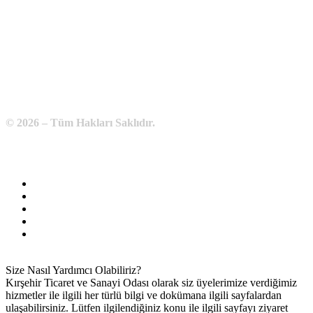
Telefon:
0 386 213 11 86
WhatsApp:
0 544 213 11 86
E-Posta:
bilgi@kirsehirtso.org.tr
© 2026 – Tüm Hakları Saklıdır.
Bilgi Edinme
Kullanım Koşulları
Gizlilik İlkeleri
KVKK
İletişim
Size Nasıl Yardımcı Olabiliriz?
Kırşehir Ticaret ve Sanayi Odası olarak siz üyelerimize verdiğimiz
hizmetler ile ilgili her türlü bilgi ve dokümana ilgili sayfalardan
ulaşabilirsiniz. Lütfen ilgilendiğiniz konu ile ilgili sayfayı ziyaret
ediniz.