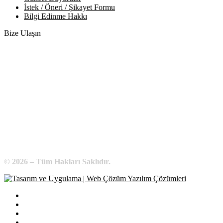
İstek / Öneri / Şikayet Formu
Bilgi Edinme Hakkı
Bize Ulaşın
Adres:
Yenice Mah. Atatürk Cad. Tüccarlar İşhanı Kat:1 No:1
KIRŞEHİR / TÜRKİYE
Telefon:
0 386 213 11 86
WhatsApp:
0 544 213 11 86
E-Posta:
bilgi@kirsehirtso.org.tr
© 2026 – Tüm Hakları Saklıdır.
Bilgi Edinme
Kullanım Koşulları
Gizlilik İlkeleri
KVKK