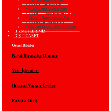
Üye Danışmanına Sor
Üye Sorumluluklarımız
Üye Bilgi Güncelleme Formu
İhracat Danışmanına Sor
Üye Başarı Hikayeleri
Hizmet Standartları Tablosu
HİZMETLERİMİZ
DIŞ TİCARET
Genel Bilgiler
Nasıl İhracatçı Olunur
Vize İşlemleri
İhracat Yapan Üyeler
Pazara Giriş