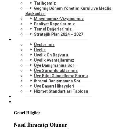
Tarihçemiz
Geçmiş Dönem Yönetim Kurulu ve Meclis
Başkanları
Misyonumuz-Vizyonumuz
Faaliyet Raporlarımız
Temel Değerlerimiz
Stratejik Plan 2024 – 2027
ÜYELERİMİZ
Üyelerimiz
Üyelik
Üyelik Ön Başvuru
Üyelik Avantajlarımız
Üye Danışmanına Sor
Üye Sorumluluklarımız
Üye Bilgi Güncelleme Formu
İhracat Danışmanına Sor
Üye Başarı Hikayeleri
Hizmet Standartları Tablosu
HİZMETLERİMİZ
DIŞ TİCARET
Genel Bilgiler
Nasıl İhracatçı Olunur