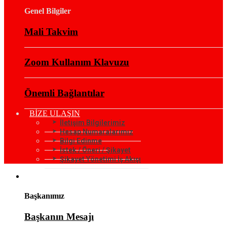
Genel Bilgiler
Mali Takvim
Zoom Kullanım Klavuzu
Önemli Bağlantılar
BİZE ULAŞIN
İletişim Bilgilerimiz
Hesap Numaralarımız
Bilgi Edinme
İstek / Öneri / Şikayet
Şikayet Yönetimi İş Akışı
KURUMSAL
Başkanımız
Başkanın Mesajı