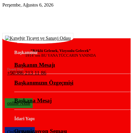
Perşembe, Ağustos 6, 2026
KURUMSAL
“Köklü Gelenek, Vizyonlu Gelecek”
Başkanımız
1914’ ten BU YANA TÜCCARIN YANINDA
Başkanın Mesajı
Destek Hattı
+90386 213 11 86
Başkanımızın Özgeçmişi
Başkana Mesaj
onlIne Aidat
İdari Yapı
Organizasyon Şeması
OnlIne Belge