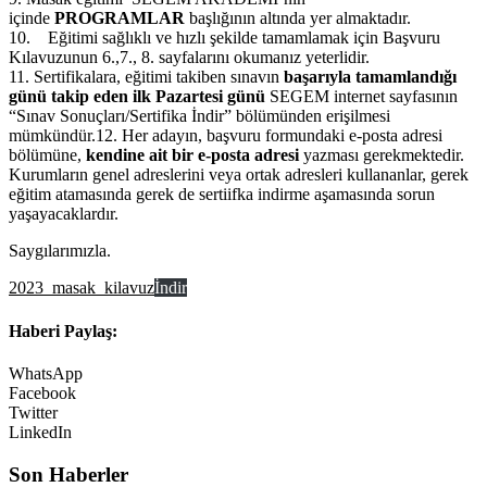
içinde
PROGRAMLAR
başlığının altında yer almaktadır.
10. Eğitimi sağlıklı ve hızlı şekilde tamamlamak için Başvuru
Kılavuzunun 6.,7., 8. sayfalarını okumanız yeterlidir.
11. Sertifikalara, eğitimi takiben sınavın
başarıyla tamamlandığı
günü takip eden ilk Pazartesi günü
SEGEM internet sayfasının
“Sınav Sonuçları/Sertifika İndir” bölümünden erişilmesi
mümkündür.12. Her adayın, başvuru formundaki e-posta adresi
bölümüne,
kendine ait bir e-posta adresi
yazması gerekmektedir.
Kurumların genel adreslerini veya ortak adresleri kullananlar, gerek
eğitim atamasında gerek de sertiifka indirme aşamasında sorun
yaşayacaklardır.
Saygılarımızla.
2023_masak_kilavuz
İndir
Haberi Paylaş:
WhatsApp
Facebook
Twitter
LinkedIn
Son Haberler