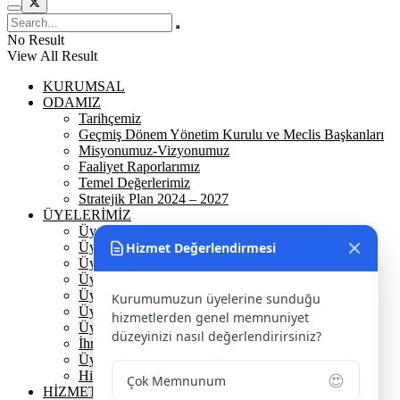
No Result
View All Result
KURUMSAL
ODAMIZ
Tarihçemiz
Geçmiş Dönem Yönetim Kurulu ve Meclis Başkanları
Misyonumuz-Vizyonumuz
Faaliyet Raporlarımız
Temel Değerlerimiz
Stratejik Plan 2024 – 2027
ÜYELERİMİZ
Üyelerimiz
Hizmet Değerlendirmesi
Üyelik
Üyelik Ön Başvuru
Üyelik Avantajlarımız
Üye Danışmanına Sor
Kurumumuzun üyelerine sunduğu
Üye Sorumluluklarımız
hizmetlerden genel memnuniyet
Üye Bilgi Güncelleme Formu
düzeyinizi nasıl değerlendirirsiniz?
İhracat Danışmanına Sor
Üye Başarı Hikayeleri
Hizmet Standartları Tablosu
😍
Çok Memnunum
HİZMETLERİMİZ