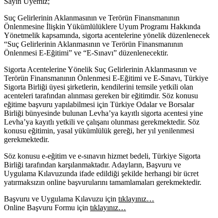
Sayın Üyemiz;
Suç Gelirlerinin Aklanmasının ve Terörün Finansmanının
Önlenmesine İlişkin Yükümlülüklere Uyum Programı Hakkında
Yönetmelik kapsamında, sigorta acentelerine yönelik düzenlenecek
“Suç Gelirlerinin Aklanmasının ve Terörün Finansmanının
Önlenmesi E-Eğitimi” ve “E-Sınavı” düzenlenecektir.
Sigorta Acentelerine Yönelik Suç Gelirlerinin Aklanmasının ve
Terörün Finansmanının Önlenmesi E-Eğitimi ve E-Sınavı, Türkiye
Sigorta Birliği üyesi şirketlerin, kendilerini temsile yetkili olan
acenteleri tarafından alınması gereken bir eğitimdir. Söz konusu
eğitime başvuru yapılabilmesi için Türkiye Odalar ve Borsalar
Birliği bünyesinde bulunan Levha’ya kayıtlı sigorta acentesi yine
Levha’ya kayıtlı yetkili ve çalışanı olunması gerekmektedir. Söz
konusu eğitimin, yasal yükümlülük gereği, her yıl yenilenmesi
gerekmektedir.
Söz konusu e-eğitim ve e-sınavın hizmet bedeli, Türkiye Sigorta
Birliği tarafından karşılanmaktadır. Adayların, Başvuru ve
Uygulama Kılavuzunda ifade edildiği şekilde herhangi bir ücret
yatırmaksızın online başvurularını tamamlamaları gerekmektedir.
Başvuru ve Uygulama Kılavuzu için
tıklayınız…
Online Başvuru Formu için
tıklayınız…