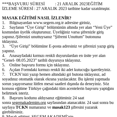
***BAŞVURU SÜRESİ : 21 ARALIK 2023EĞİTİM
İZLEME SÜRESİ : 27 ARALIK 2023 tarihine kadar uzatılmıştır.
MASAK EĞİTİMİ NASIL İZLENİR?
1. Bilgisayardan www.segem.org.tr adresine giriniz,
2. Sayfanın “Üye Girişi” bölümünün altında yer alan “Yeni Üye”
kısmından üyelik oluşturunuz. Üyeliğiniz varsa şifrenizle giriş
yapınız./Şifrenizi unuttuysanız “Şifremi Unuttum” butonuna
tıklayınız.
3. “Üye Girişi” bölümüne E-posta adresiniz ve şifrenizi yazıp giriş
yapınız.
4. Anasayfadaki kırmızı renkli duyurulardan en üstte yer alan
“Genel- 08.05.2023” tarihli duyuruya tıklayınız.
5. Online başvuru formu için tıklayınız.
6. Açılan Formdaki kırmızı renkli iki adet kutucuğu işaretleyiniz.
7. TCKN’nizi yazıp hemen altındaki gri butona tıklayınız, ad
soyadınız otomatik olarak ekrana yazılacaktır. Bu işlemi yapmada
sorun yaşıyorsanız lütfen mesai saatleri dışında da deneyiniz. Söz
konusu eğitime Türkiye çağındaki tüm acentelerin başvuru yaptığını
belirtmek isteriz.
8. Başvuru kodunu aldıysanız eğitiminiz 24 saat
sonra
segemakademim.org
sayfasından atanacaktır. 24 saat sonra bu
sayfaya
TCKN
numaranız ve
masak123
şifresini yazarak
girebilirsiniz.
9. Masak eğitimi SEGEM AKADEMİ’nin