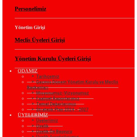
Personelimiz
Yönetim Girişi
Meclis Üyeleri Girişi
Yönetim Kurulu Üyeleri Girişi
ODAMIZ
Tarihçemiz
Geçmiş Dönem Yönetim Kurulu ve Meclis
Başkanları
Misyonumuz-Vizyonumuz
Faaliyet Raporlarımız
Temel Değerlerimiz
Stratejik Plan 2024 – 2027
ÜYELERİMİZ
Üyelerimiz
Üyelik
Üyelik Ön Başvuru
Üyelik Avantajlarımız