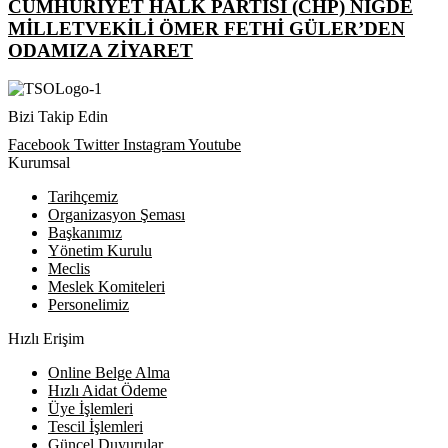
CUMHURİYET HALK PARTİSİ (CHP) NİĞDE
MİLLETVEKİLİ ÖMER FETHİ GÜLER’DEN
ODAMIZA ZİYARET
Bizi Takip Edin
Facebook
Twitter
Instagram
Youtube
Kurumsal
Tarihçemiz
Organizasyon Şeması
Başkanımız
Yönetim Kurulu
Meclis
Meslek Komiteleri
Personelimiz
Hızlı Erişim
Online Belge Alma
Hızlı Aidat Ödeme
Üye İşlemleri
Tescil İşlemleri
Güncel Duyurular