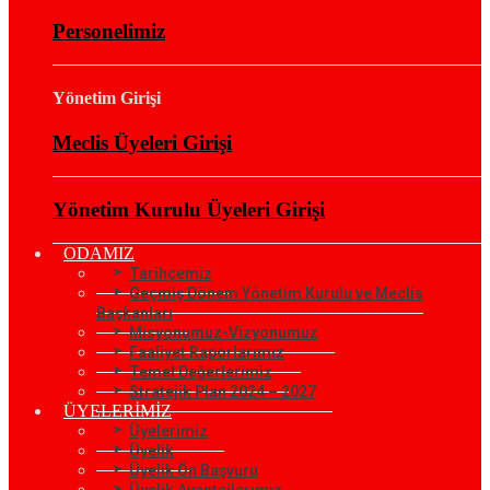
Personelimiz
Yönetim Girişi
Meclis Üyeleri Girişi
Yönetim Kurulu Üyeleri Girişi
ODAMIZ
Tarihçemiz
Geçmiş Dönem Yönetim Kurulu ve Meclis
Başkanları
Misyonumuz-Vizyonumuz
Faaliyet Raporlarımız
Temel Değerlerimiz
Stratejik Plan 2024 – 2027
ÜYELERİMİZ
Üyelerimiz
Üyelik
Üyelik Ön Başvuru
Üyelik Avantajlarımız