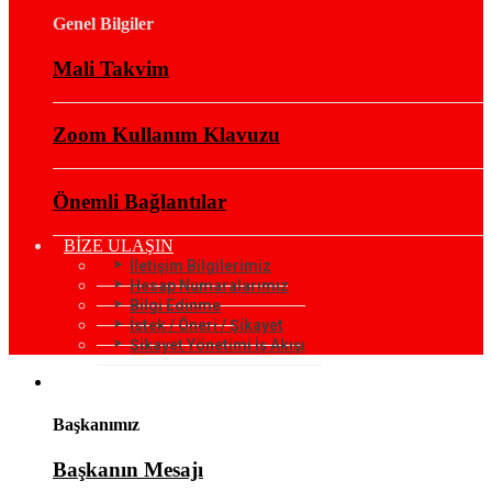
Genel Bilgiler
Mali Takvim
Zoom Kullanım Klavuzu
Önemli Bağlantılar
BİZE ULAŞIN
İletişim Bilgilerimiz
Hesap Numaralarımız
Bilgi Edinme
İstek / Öneri / Şikayet
Şikayet Yönetimi İş Akışı
KURUMSAL
Başkanımız
Başkanın Mesajı