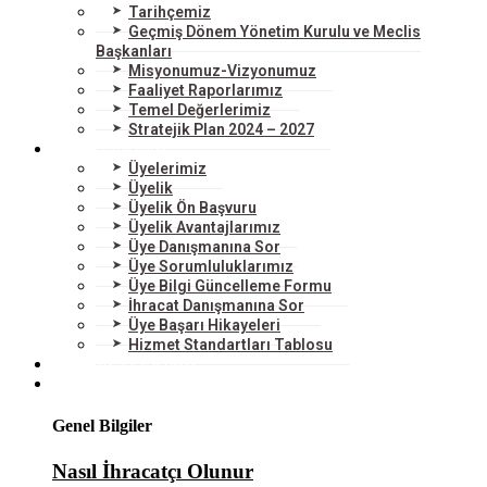
Tarihçemiz
Geçmiş Dönem Yönetim Kurulu ve Meclis
Başkanları
Misyonumuz-Vizyonumuz
Faaliyet Raporlarımız
Temel Değerlerimiz
Stratejik Plan 2024 – 2027
ÜYELERİMİZ
Üyelerimiz
Üyelik
Üyelik Ön Başvuru
Üyelik Avantajlarımız
Üye Danışmanına Sor
Üye Sorumluluklarımız
Üye Bilgi Güncelleme Formu
İhracat Danışmanına Sor
Üye Başarı Hikayeleri
Hizmet Standartları Tablosu
HİZMETLERİMİZ
DIŞ TİCARET
Genel Bilgiler
Nasıl İhracatçı Olunur