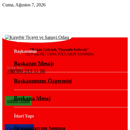
Cuma, Ağustos 7, 2026
KURUMSAL
“Köklü Gelenek, Vizyonlu Gelecek”
Başkanımız
1914’ ten BU YANA TÜCCARIN YANINDA
Başkanın Mesajı
Destek Hattı
+90386 213 11 86
Başkanımızın Özgeçmişi
Başkana Mesaj
onlIne Aidat
İdari Yapı
Organizasyon Şeması
OnlIne Belge