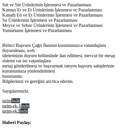
Süt ve Süt Ürünlerinin İşlenmesi ve Pazarlanması
Kırmızı Et ve Et Ürünlerinin İşlenmesi ve Pazarlanması
Kanatlı Eti ve Et Ürünlerinin İşlenmesi ve Pazarlanması
Su Ürünlerinin İşlenmesi ve Pazarlanması
Meyve ve Sebze Ürünlerinin İşlenmesi ve Pazarlanması
Yumurtanın İşlenmesi ve Pazarlanması
Birinci Başvuru Çağrı İlanının kurumunuzca vatandaşlara
duyurulması, web
sitelerinizin duyuru bölümünde ilan edilmesi, mevcut bir mesaj
sistemi var ise vatandaşlara
mesaj gönderilmesi ve başvurmak isteyen başvuru sahiplerinin
kurumumuza yönlendirilmesi
hususunda;
Bilgilerinizi ve gereğini arz/rica ederim.
Saygılarımızla.
tarim
İndir
tarim-ek-1
İndir
tarim-ek2
İndir
Haberi Paylaş: