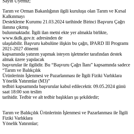
Sayın Üyemiz;
Tarım ve Orman Bakanlığının ilgili kuruluşu olan Tarım ve Kırsal
Kalkınmayı
Destekleme Kurumu 21.03.2024 tarihinde Birinci Başvuru Çağrı
ilanına çıkmış
bulunmaktadır. İlgili ilan metni ekte yer almakla birlikte,
www.tkdk.gov.tr. adresinden de
ulaşılabilir. Başvuru kabulüne ilişkin bu çağrı, IPARD III Programı
2021-2027 dönemi
kapsamında yatırım yapmak isteyen işletmeler tarafından destek
almak üzere yapılacak
başvurular ile ilgilidir. Bu “Başvuru Çağrı İlanı” kapsamında sadece
“Tarım ve Balıkçılık
Ürünlerinin İşlenmesi ve Pazarlanması ile İlgili Fiziki Varlıklara
Yönelik Yatırımlar (M3)”
tedbiri kapsamında başvurular kabul edilecektir. 09.05.2024 günü
saat 18:00 son teslim
tarihidir. Tedbir ve alt tedbir başlıkları şu şekildedir;
Tarım ve Balıkçılık Ürünlerinin İşlenmesi ve Pazarlanması ile İlgili
Fiziki Varlıklara
Yönelik Yatırımlar;