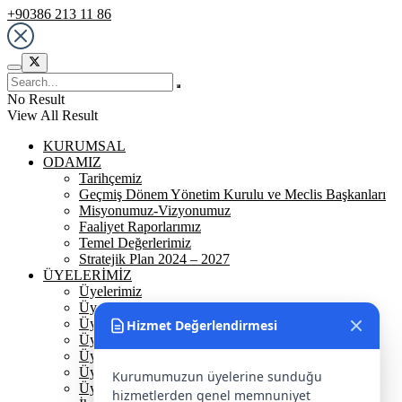
+90386 213 11 86
No Result
View All Result
KURUMSAL
ODAMIZ
Tarihçemiz
Geçmiş Dönem Yönetim Kurulu ve Meclis Başkanları
Misyonumuz-Vizyonumuz
Faaliyet Raporlarımız
Temel Değerlerimiz
Stratejik Plan 2024 – 2027
ÜYELERİMİZ
Üyelerimiz
Üyelik
Üyelik Ön Başvuru
Hizmet Değerlendirmesi
Üyelik Avantajlarımız
Üye Danışmanına Sor
Üye Sorumluluklarımız
Kurumumuzun üyelerine sunduğu
Üye Bilgi Güncelleme Formu
hizmetlerden genel memnuniyet