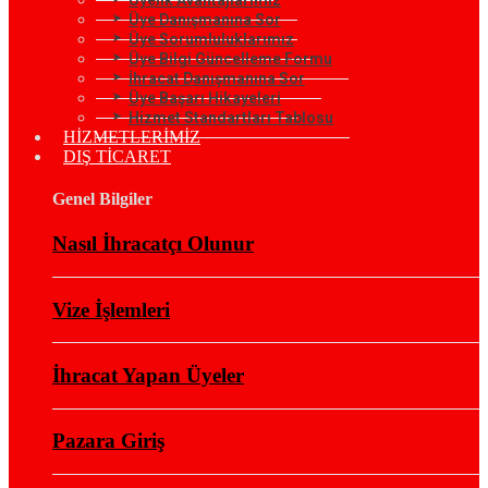
Üye Danışmanına Sor
Üye Sorumluluklarımız
Üye Bilgi Güncelleme Formu
İhracat Danışmanına Sor
Üye Başarı Hikayeleri
Hizmet Standartları Tablosu
HİZMETLERİMİZ
DIŞ TİCARET
Genel Bilgiler
Nasıl İhracatçı Olunur
Vize İşlemleri
İhracat Yapan Üyeler
Pazara Giriş