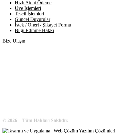
Hızlı Aidat Ödeme
Üye İşlemleri
Tescil İşlemleri
Güncel Duyurular
İstek / Öneri / Şikayet Formu
Bilgi Edinme Hakkı
Bize Ulaşın
Adres:
Yenice Mah. Atatürk Cad. Tüccarlar İşhanı Kat:1 No:1
KIRŞEHİR / TÜRKİYE
Telefon:
0 386 213 11 86
WhatsApp:
0 544 213 11 86
E-Posta:
bilgi@kirsehirtso.org.tr
© 2026 – Tüm Hakları Saklıdır.