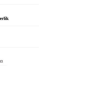
erlik
rı