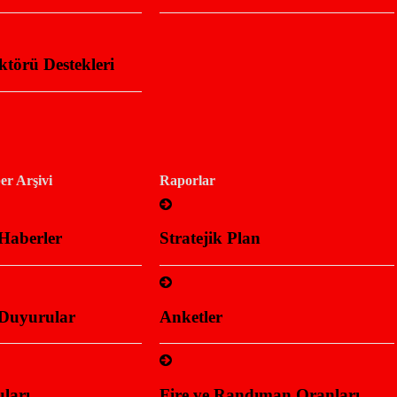
ktörü Destekleri
r Arşivi
Raporlar
Haberler
Stratejik Plan
Duyurular
Anketler
ları
Fire ve Randıman Oranları