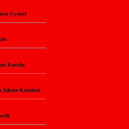
esi Üyeleri
ulu
are Kurulu
 İzleme Komitesi
erlik