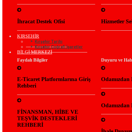
İhracat Destek Ofisi
Hizmetler Se
KIRŞEHİR
Kırşehir Tarihi
Kırşehir Coğrafi İşaretler
BİLGİ MERKEZİ
Faydalı Bilgiler
Duyuru ve Habe
E-Ticaret Platformlarına Giriş
Odamızdan 
Rehberi
Odamızdan 
FİNANSMAN, HİBE VE
TEŞVİK DESTEKLERİ
REHBERİ
İhale Duyuru