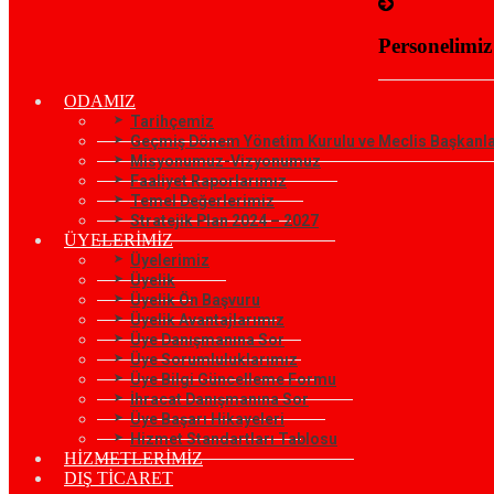
Personelimiz
ODAMIZ
Tarihçemiz
Geçmiş Dönem Yönetim Kurulu ve Meclis Başkanla
Misyonumuz-Vizyonumuz
Faaliyet Raporlarımız
Temel Değerlerimiz
Stratejik Plan 2024 – 2027
ÜYELERİMİZ
Üyelerimiz
Üyelik
Üyelik Ön Başvuru
Üyelik Avantajlarımız
Üye Danışmanına Sor
Üye Sorumluluklarımız
Üye Bilgi Güncelleme Formu
İhracat Danışmanına Sor
Üye Başarı Hikayeleri
Hizmet Standartları Tablosu
HİZMETLERİMİZ
DIŞ TİCARET