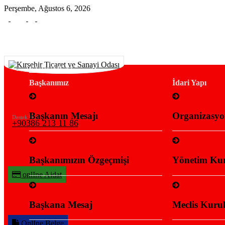
Perşembe, Ağustos 6, 2026
KURUMSAL
Başkanımız
İdari Yapı
Başkanın Mesajı
Organizasyo
Destek Hattı
+90386 213 11 86
Başkanımızın Özgeçmişi
Yönetim Kur
onlIne Aidat
Başkana Mesaj
Meclis Kurul
OnlIne Belge