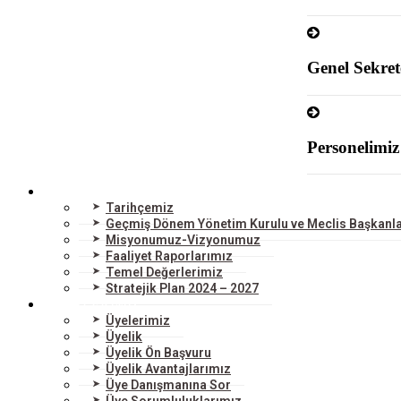
Genel Sekret
Personelimiz
ODAMIZ
Tarihçemiz
Geçmiş Dönem Yönetim Kurulu ve Meclis Başkanla
Misyonumuz-Vizyonumuz
Faaliyet Raporlarımız
Temel Değerlerimiz
Stratejik Plan 2024 – 2027
ÜYELERİMİZ
Üyelerimiz
Üyelik
Üyelik Ön Başvuru
Üyelik Avantajlarımız
Üye Danışmanına Sor