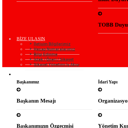
TOBB Duyur
BİZE ULAŞIN
İletişim Bilgilerimiz
Hesap Numaralarımız
Bilgi Edinme
İstek / Öneri / Şikayet
Şikayet Yönetimi İş Akışı
KURUMSAL
Başkanımız
İdari Yapı
Başkanın Mesajı
Organizasyo
Başkanımızın Özgeçmişi
Yönetim Kur