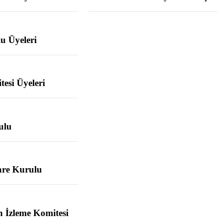
u Üyeleri
esi Üyeleri
ulu
are Kurulu
 İzleme Komitesi