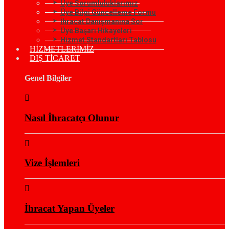
Üye Sorumluluklarımız
Üye Bilgi Güncelleme Formu
İhracat Danışmanına Sor
Üye Başarı Hikayeleri
Hizmet Standartları Tablosu
HİZMETLERİMİZ
DIŞ TİCARET
Genel Bilgiler
Nasıl İhracatçı Olunur
Vize İşlemleri
İhracat Yapan Üyeler