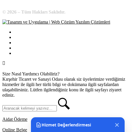
© 2026 – Tüm Hakları Saklıdır.
Bilgi Edinme
Kullanım Koşulları
Gizlilik İlkeleri
KVKK
İletişim
Size Nasıl Yardımcı Olabiliriz?
Kırşehir Ticaret ve Sanayi Odası olarak siz üyelerimize verdiğimiz
hizmetler ile ilgili her türlü bilgi ve dokümana ilgili sayfalardan
ulaşabilirsiniz. Lütfen ilgilendiğiniz konu ile ilgili sayfayı ziyaret
ediniz.
Aidat Ödeme
Hizmet Değerlendirmesi
Online Belge