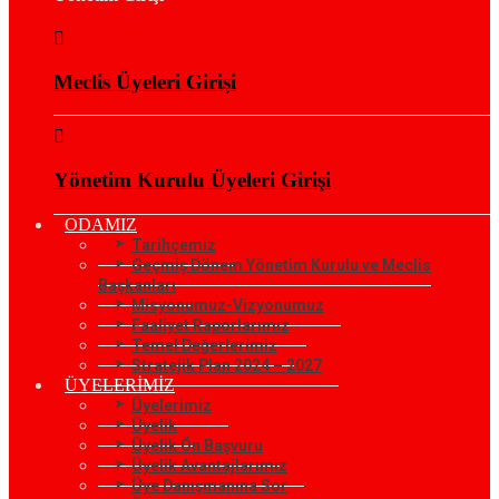
Meclis Üyeleri Girişi
Yönetim Kurulu Üyeleri Girişi
ODAMIZ
Tarihçemiz
Geçmiş Dönem Yönetim Kurulu ve Meclis
Başkanları
Misyonumuz-Vizyonumuz
Faaliyet Raporlarımız
Temel Değerlerimiz
Stratejik Plan 2024 – 2027
ÜYELERİMİZ
Üyelerimiz
Üyelik
Üyelik Ön Başvuru
Üyelik Avantajlarımız
Üye Danışmanına Sor