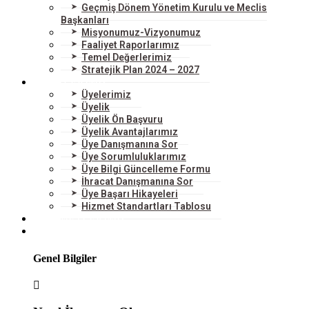
Geçmiş Dönem Yönetim Kurulu ve Meclis
Başkanları
Misyonumuz-Vizyonumuz
Faaliyet Raporlarımız
Temel Değerlerimiz
Stratejik Plan 2024 – 2027
ÜYELERİMİZ
Üyelerimiz
Üyelik
Üyelik Ön Başvuru
Üyelik Avantajlarımız
Üye Danışmanına Sor
Üye Sorumluluklarımız
Üye Bilgi Güncelleme Formu
İhracat Danışmanına Sor
Üye Başarı Hikayeleri
Hizmet Standartları Tablosu
HİZMETLERİMİZ
DIŞ TİCARET
Genel Bilgiler