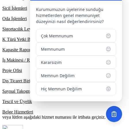
Sicil İşlemleri
Kurumumuzun üyelerine sunduğu
hizmetlerden genel memnuniyet
Oda İşlemleri
düzeyinizi nasıl değerlendirirsiniz?
Sigortacılık Levha Kayıt
😍
Çok Memnunum
K Türü Yetki Belgesi
😊
Memnunum
Kapasite Raporu / Ekspertiz
İş Makinesi / Ruhsat Tescil
😐
Kararsızım
Proje Ofisi
😕
Memnun Değilim
Dış Ticaret Birimi
😡
Hiç Memnun Değilim
Sayısal Takograf Sistemi
Tescil ve Üyelik
Belge Hizmetleri
veya lütfen aşağıdaki hizmet numarası ile irtibata geçiniz.