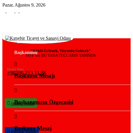
Pazar, Ağustos 9, 2026
KURUMSAL
“Köklü Gelenek, Vizyonlu Gelecek”
Başkanımız
1914’ ten BU YANA TÜCCARIN YANINDA
Destek Hattı
+90386 213 11 86
Başkanın Mesajı
Başkanımızın Özgeçmişi
onlIne Aidat
Başkana Mesaj
OnlIne Belge