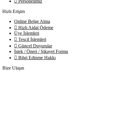
Personelimiz
Hızlı Erişim
Online Belge Alma
Hızlı Aidat Ödeme
Üye İşlemleri
Tescil İşlemleri
Güncel Duyurular
İstek / Öneri / Şikayet Formu
Bilgi Edinme Hakkı
Bize Ulaşın
Adres:
Yenice Mah. Atatürk Cad. Tüccarlar İşhanı Kat:1 No:1
KIRŞEHİR / TÜRKİYE
Telefon:
0 386 213 11 86
WhatsApp:
0 544 213 11 86
E-Posta:
bilgi@kirsehirtso.org.tr