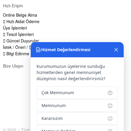
Hızlı Erişim
Online Belge Alma
Hızlı Aidat Ödeme
Üye İşlemleri
Tescil İşlemleri
Güncel Duyurular
İstek / Öneri / Şikayet Formu
Hizmet Değerlendirmesi
Bilgi Edinme Hakkı
Bize Ulaşın
Kurumumuzun üyelerine sunduğu
hizmetlerden genel memnuniyet
Adres:
Yenice Mah. Atatürk Cad. Tüccarlar İşhanı Kat:1 No:1
düzeyinizi nasıl değerlendirirsiniz?
KIRŞEHİR / TÜRKİYE
😍
Telefon:
0 386 213 11 86
Çok Memnunum
WhatsApp:
0 544 213 11 86
😊
Memnunum
E-Posta:
bilgi@kirsehirtso.org.tr
😐
Kararsızım
© 2026 – Tüm Hakları Saklıdır.