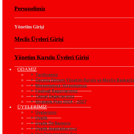
Personelimiz
Yönetim Girişi
Meclis Üyeleri Girişi
Yönetim Kurulu Üyeleri Girişi
ODAMIZ
Tarihçemiz
Geçmiş Dönem Yönetim Kurulu ve Meclis Başkanla
Misyonumuz-Vizyonumuz
Faaliyet Raporlarımız
Temel Değerlerimiz
Stratejik Plan 2024 – 2027
ÜYELERİMİZ
Üyelerimiz
Üyelik
Üyelik Ön Başvuru
Üyelik Avantajlarımız
Üye Danışmanına Sor