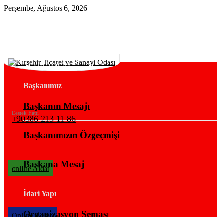
Perşembe, Ağustos 6, 2026
KURUMSAL
Başkanımız
Başkanın Mesajı
Destek Hattı
+90386 213 11 86
Başkanımızın Özgeçmişi
Başkana Mesaj
onlIne Aidat
İdari Yapı
Organizasyon Şeması
OnlIne Belge