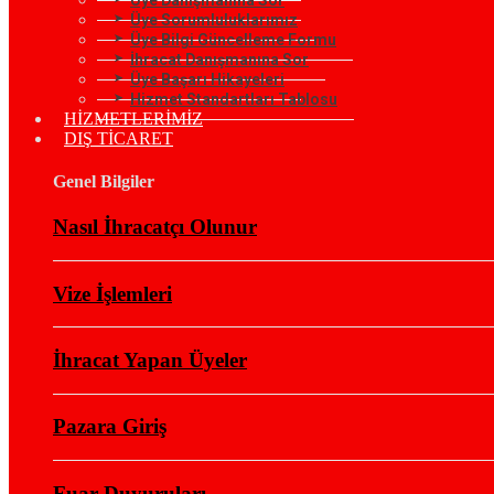
Üye Sorumluluklarımız
Üye Bilgi Güncelleme Formu
İhracat Danışmanına Sor
Üye Başarı Hikayeleri
Hizmet Standartları Tablosu
HİZMETLERİMİZ
DIŞ TİCARET
Genel Bilgiler
Nasıl İhracatçı Olunur
Vize İşlemleri
İhracat Yapan Üyeler
Pazara Giriş
Fuar Duyuruları