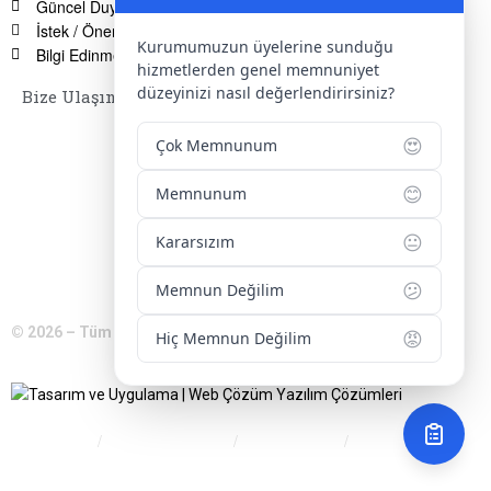
Güncel Duyurular
İstek / Öneri / Şikayet Formu
Kurumumuzun üyelerine sunduğu
Bilgi Edinme Hakkı
hizmetlerden genel memnuniyet
düzeyinizi nasıl değerlendirirsiniz?
Bize Ulaşın
Adres:
Yenice Mah. Atatürk Cad. Tüccarlar İşhanı Kat:1 No:1
😍
Çok Memnunum
KIRŞEHİR / TÜRKİYE
😊
Telefon:
0 386 213 11 86
Memnunum
WhatsApp:
0 544 213 11 86
😐
Kararsızım
E-Posta:
bilgi@kirsehirtso.org.tr
😕
Memnun Değilim
© 2026 – Tüm Hakları Saklıdır.
😡
Hiç Memnun Değilim
Bilgi Edinme
Kullanım Koşulları
Gizlilik İlkeleri
KVKK
İletişim