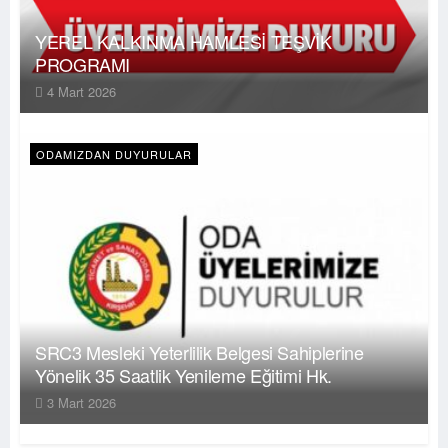
YEREL KALKINMA HAMLESİ TEŞVİK
PROGRAMI
4 Mart 2026
ODAMIZDAN DUYURULAR
SRC3 Mesleki Yeterlilik Belgesi Sahiplerine
Yönelik 35 Saatlik Yenileme Eğitimi Hk.
3 Mart 2026