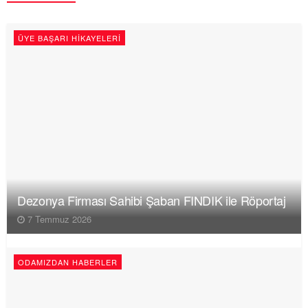
ÜYE BAŞARI HIKAYELERI
Dezonya Firması Sahibi Şaban FINDIK ile Röportaj
7 Temmuz 2026
ODAMIZDAN HABERLER