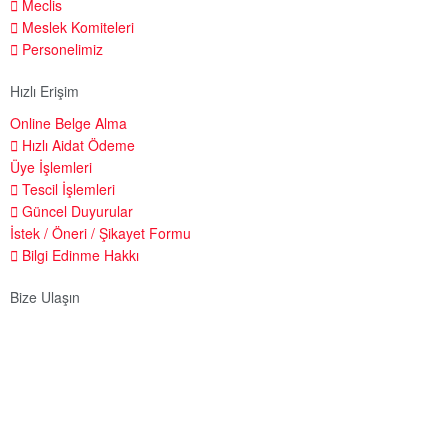
Meclis
Meslek Komiteleri
Personelimiz
Hızlı Erişim
Online Belge Alma
Hızlı Aidat Ödeme
Üye İşlemleri
Tescil İşlemleri
Güncel Duyurular
İstek / Öneri / Şikayet Formu
Bilgi Edinme Hakkı
Bize Ulaşın
Adres:
Yenice Mah. Atatürk Cad. Tüccarlar İşhanı Kat:1 No:1
KIRŞEHİR / TÜRKİYE
Telefon:
0 386 213 11 86
WhatsApp:
0 544 213 11 86