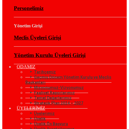
Personelimiz
Yönetim Girişi
Meclis Üyeleri Girişi
Yönetim Kurulu Üyeleri Girişi
ODAMIZ
Tarihçemiz
Geçmiş Dönem Yönetim Kurulu ve Meclis
Başkanları
Misyonumuz-Vizyonumuz
Faaliyet Raporlarımız
Temel Değerlerimiz
Stratejik Plan 2024 – 2027
ÜYELERİMİZ
Üyelerimiz
Üyelik
Üyelik Ön Başvuru
Üyelik Avantajlarımız