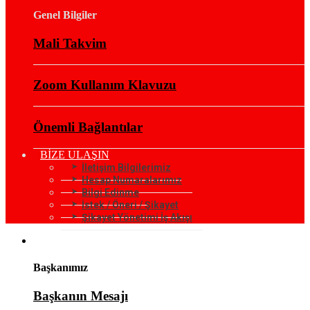
Genel Bilgiler
Mali Takvim
Zoom Kullanım Klavuzu
Önemli Bağlantılar
BİZE ULAŞIN
İletişim Bilgilerimiz
Hesap Numaralarımız
Bilgi Edinme
İstek / Öneri / Şikayet
Şikayet Yönetimi İş Akışı
KURUMSAL
Başkanımız
Başkanın Mesajı