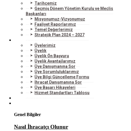
Tarihçemiz
Geçmiş Dönem Yönetim Kurulu ve Meclis
Başkanları
Misyonumuz-Vizyonumuz
Faaliyet Raporlarımız
Temel Değerlerimiz
Stratejik Plan 2024 – 2027
ÜYELERİMİZ
Üyelerimiz
Üyelik
Üyelik Ön Başvuru
Üyelik Avantajlarımız
Üye Danışmanına Sor
Üye Sorumluluklarımız
Üye Bilgi Güncelleme Formu
İhracat Danışmanına Sor
Üye Başarı Hikayeleri
Hizmet Standartları Tablosu
HİZMETLERİMİZ
DIŞ TİCARET
Genel Bilgiler
Nasıl İhracatçı Olunur