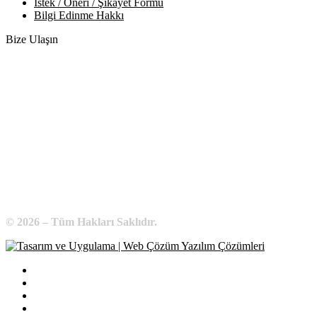
İstek / Öneri / Şikayet Formu
Bilgi Edinme Hakkı
Bize Ulaşın
Adres:
Yenice Mah. Atatürk Cad. Tüccarlar İşhanı Kat:1 No:1
KIRŞEHİR / TÜRKİYE
Telefon:
0 386 213 11 86
WhatsApp:
0 544 213 11 86
E-Posta:
bilgi@kirsehirtso.org.tr
© 2026 – Tüm Hakları Saklıdır.
Bilgi Edinme
Kullanım Koşulları
Gizlilik İlkeleri
KVKK