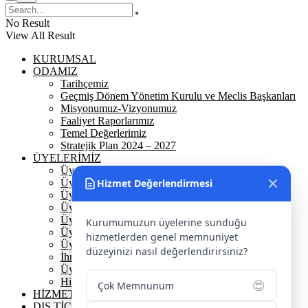
No Result
View All Result
KURUMSAL
ODAMIZ
Tarihçemiz
Geçmiş Dönem Yönetim Kurulu ve Meclis Başkanları
Misyonumuz-Vizyonumuz
Faaliyet Raporlarımız
Temel Değerlerimiz
Stratejik Plan 2024 – 2027
ÜYELERİMİZ
Üyelerimiz
Üyelik
Hizmet Değerlendirmesi
Üyelik Ön Başvuru
Üyelik Avantajlarımız
Üye Danışmanına Sor
Kurumumuzun üyelerine sunduğu
Üye Sorumluluklarımız
hizmetlerden genel memnuniyet
Üye Bilgi Güncelleme Formu
düzeyinizi nasıl değerlendirirsiniz?
İhracat Danışmanına Sor
Üye Başarı Hikayeleri
Hizmet Standartları Tablosu
😍
Çok Memnunum
HİZMETLERİMİZ
DIŞ TİCARET