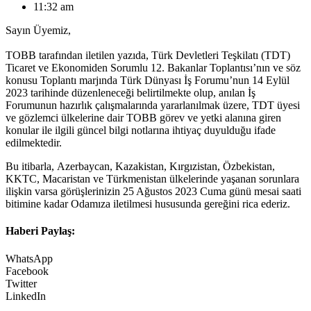
11:32 am
Sayın Üyemiz,
TOBB tarafından iletilen yazıda, Türk Devletleri Teşkilatı (TDT)
Ticaret ve Ekonomiden Sorumlu 12. Bakanlar Toplantısı’nın ve söz
konusu Toplantı marjında Türk Dünyası İş Forumu’nun 14 Eylül
2023 tarihinde düzenleneceği belirtilmekte olup, anılan İş
Forumunun hazırlık çalışmalarında yararlanılmak üzere, TDT üyesi
ve gözlemci ülkelerine dair TOBB görev ve yetki alanına giren
konular ile ilgili güncel bilgi notlarına ihtiyaç duyulduğu ifade
edilmektedir.
Bu itibarla, Azerbaycan, Kazakistan, Kırgızistan, Özbekistan,
KKTC, Macaristan ve Türkmenistan ülkelerinde yaşanan sorunlara
ilişkin varsa görüşlerinizin 25 Ağustos 2023 Cuma günü mesai saati
bitimine kadar Odamıza iletilmesi hususunda gereğini rica ederiz.
Haberi Paylaş:
WhatsApp
Facebook
Twitter
LinkedIn