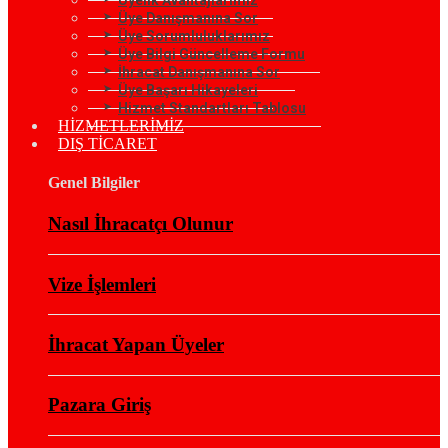
Üye Danışmanına Sor
Üye Sorumluluklarımız
Üye Bilgi Güncelleme Formu
İhracat Danışmanına Sor
Üye Başarı Hikayeleri
Hizmet Standartları Tablosu
HİZMETLERİMİZ
DIŞ TİCARET
Genel Bilgiler
Nasıl İhracatçı Olunur
Vize İşlemleri
İhracat Yapan Üyeler
Pazara Giriş