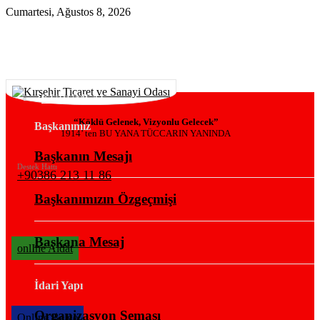
Cumartesi, Ağustos 8, 2026
KURUMSAL
“Köklü Gelenek, Vizyonlu Gelecek”
Başkanımız
1914’ ten BU YANA TÜCCARIN YANINDA
Başkanın Mesajı
Destek Hattı
+90386 213 11 86
Başkanımızın Özgeçmişi
Başkana Mesaj
onlIne Aidat
İdari Yapı
Organizasyon Şeması
OnlIne Belge