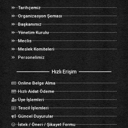
Tarihçemiz
Organizasyon Şeması
Başkanımız
Yönetim Kurulu
Meclis
Meslek Komiteleri
Personelimiz
Hızlı Erişim
Online Belge Alma
Hızlı Aidat Ödeme
Üye İşlemleri
Tescil İşlemleri
Güncel Duyurular
İstek / Öneri / Şikayet Formu