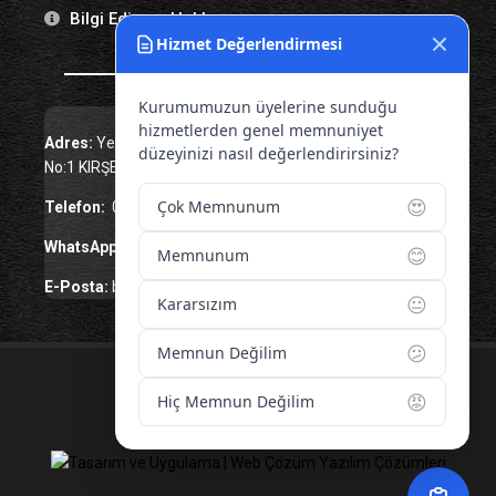
Bilgi Edinme Hakkı
Hizmet Değerlendirmesi
Bize Ulaşın
Kurumumuzun üyelerine sunduğu
hizmetlerden genel memnuniyet
Adres:
Yenice Mah. Atatürk Cad. Tüccarlar İşhanı Kat:1
düzeyinizi nasıl değerlendirirsiniz?
No:1 KIRŞEHİR / TÜRKİYE
😍
Çok Memnunum
Telefon:
0 386 213 11 86
WhatsApp:
0 544 213 11 86
😊
Memnunum
E-Posta:
bilgi@kirsehirtso.org.tr
😐
Kararsızım
😕
Memnun Değilim
© 2026 – Tüm Hakları Saklıdır.
😡
Hiç Memnun Değilim