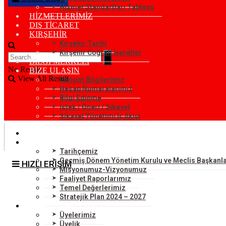
Hizmet Standartları Tablosu
HİZMETLERİMİZ
DIŞ TİCARET
KIRŞEHİR
Kırşehir Tarihi
Kırşehir Coğrafi İşaretler
BİLGİ MERKEZİ
No Result
BİZE ULAŞIN
View All Result
İletişim Bilgilerimiz
Hesap Numaralarımız
Bilgi Edinme
İstek / Öneri / Şikayet
Şikayet Yönetimi İş Akışı
KURUMSAL
ODAMIZ
Tarihçemiz
Geçmiş Dönem Yönetim Kurulu ve Meclis Başkanla
HIZLI ERİŞİM
Misyonumuz-Vizyonumuz
Faaliyet Raporlarımız
Temel Değerlerimiz
Stratejik Plan 2024 – 2027
ÜYELERİMİZ
Üyelerimiz
Üyelik