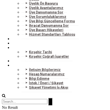
Üyelik Ön Başvuru
Üyelik Avantajlarımız
Üye Danışmanına Sor
Üye Sorumluluklarımız
Üye Bilgi Güncelleme Formu
İhracat Danışmanına Sor
Üye Başarı Hikayeleri
Hizmet Standartları Tablosu
HİZMETLERİMİZ
DIŞ TİCARET
KIRŞEHİR
Kırşehir Tarihi
Kırşehir Coğrafi İşaretler
BİLGİ MERKEZİ
BİZE ULAŞIN
İletişim Bilgilerimiz
Hesap Numaralarımız
Bilgi Edinme
İstek / Öneri / Şikayet
Şikayet Yönetimi İş Akışı
No Result