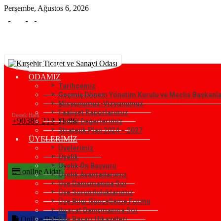
Perşembe, Ağustos 6, 2026
KURUMSAL
ODAMIZ
Tarihçemiz
Geçmiş Dönem Yönetim Kurulu ve Meclis Başkanla
Misyonumuz-Vizyonumuz
Faaliyet Raporlarımız
Destek Hattı
+90386 213 11 86
Temel Değerlerimiz
Stratejik Plan 2024 – 2027
ÜYELERİMİZ
Üyelerimiz
Üyelik
Üyelik Ön Başvuru
onlIne Aidat
Üyelik Avantajlarımız
Üye Danışmanına Sor
Üye Sorumluluklarımız
Üye Bilgi Güncelleme Formu
İhracat Danışmanına Sor
OnlIne Belge
Üye Başarı Hikayeleri