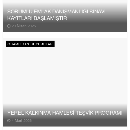
SORUMLU EMLAK DANIŞMANLIĞI SINAVI
KAYITLARI BAŞLAMIŞTIR
20 Nisan 2026
ODAMIZDAN DUYURULAR
YEREL KALKINMA HAMLESİ TEŞVİK PROGRAMI
4 Mart 2026