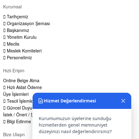
Kurumsal
Tarihçemiz
Organizasyon Şeması
Başkanımız
Yönetim Kurulu
Meclis
Meslek Komiteleri
Personelimiz
Hızlı Erişim
Online Belge Alma
Hızlı Aidat Ödeme
Üye İşlemleri
Hizmet Değerlendirmesi
Tescil İşlemleri
Güncel Duyurular
İstek / Öneri / Şikayet Formu
Kurumumuzun üyelerine sunduğu
Bilgi Edinme Hakkı
hizmetlerden genel memnuniyet
düzeyinizi nasıl değerlendirirsiniz?
Bize Ulaşın