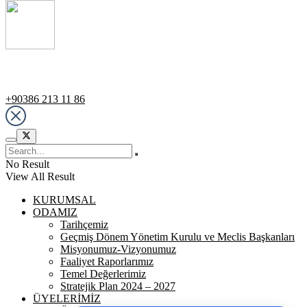
Destek Hattı
+90386 213 11 86
No Result
View All Result
KURUMSAL
ODAMIZ
Tarihçemiz
Geçmiş Dönem Yönetim Kurulu ve Meclis Başkanları
Misyonumuz-Vizyonumuz
Faaliyet Raporlarımız
Temel Değerlerimiz
Stratejik Plan 2024 – 2027
ÜYELERİMİZ