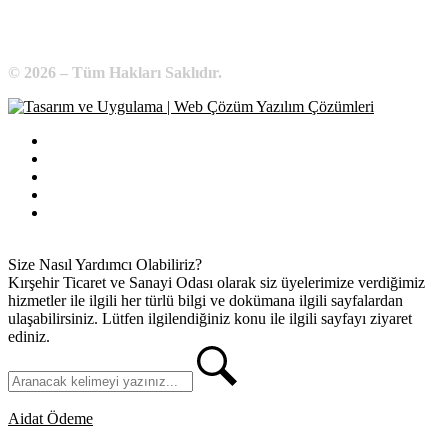
© 2026 – Tüm Hakları Saklıdır.
Bilgi Edinme
Kullanım Koşulları
Gizlilik İlkeleri
KVKK
İletişim
Size Nasıl Yardımcı Olabiliriz?
Kırşehir Ticaret ve Sanayi Odası olarak siz üyelerimize verdiğimiz
hizmetler ile ilgili her türlü bilgi ve dokümana ilgili sayfalardan
ulaşabilirsiniz. Lütfen ilgilendiğiniz konu ile ilgili sayfayı ziyaret
ediniz.
Aidat Ödeme