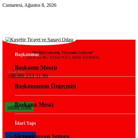
Cumartesi, Ağustos 8, 2026
KURUMSAL
“Köklü Gelenek, Vizyonlu Gelecek”
Başkanımız
1914’ ten BU YANA TÜCCARIN YANINDA
Başkanın Mesajı
Destek Hattı
+90386 213 11 86
Başkanımızın Özgeçmişi
Başkana Mesaj
onlIne Aidat
İdari Yapı
Organizasyon Şeması
OnlIne Belge