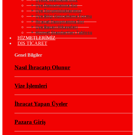
Üye Danışmanına Sor
Üye Sorumluluklarımız
Üye Bilgi Güncelleme Formu
İhracat Danışmanına Sor
Üye Başarı Hikayeleri
Hizmet Standartları Tablosu
HİZMETLERİMİZ
DIŞ TİCARET
Genel Bilgiler
Nasıl İhracatçı Olunur
Vize İşlemleri
İhracat Yapan Üyeler
Pazara Giriş