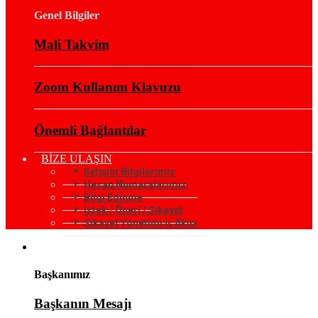
Genel Bilgiler
Mali Takvim
Zoom Kullanım Klavuzu
Önemli Bağlantılar
BİZE ULAŞIN
İletişim Bilgilerimiz
Hesap Numaralarımız
Bilgi Edinme
İstek / Öneri / Şikayet
Şikayet Yönetimi İş Akışı
KURUMSAL
Başkanımız
Başkanın Mesajı