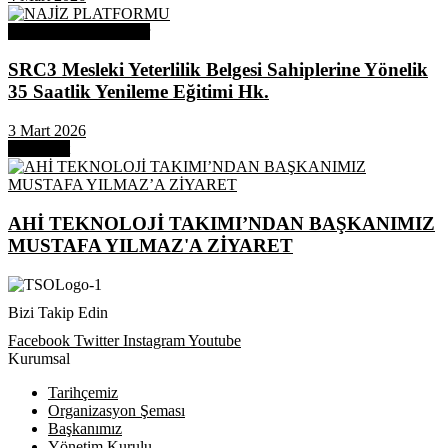
Odamızdan Duyurular
SRC3 Mesleki Yeterlilik Belgesi Sahiplerine Yönelik
35 Saatlik Yenileme Eğitimi Hk.
3 Mart 2026
Next Post
AHİ TEKNOLOJİ TAKIMI’NDAN BAŞKANIMIZ
MUSTAFA YILMAZ'A ZİYARET
Bizi Takip Edin
Facebook
Twitter
Instagram
Youtube
Kurumsal
Tarihçemiz
Organizasyon Şeması
Başkanımız
Yönetim Kurulu