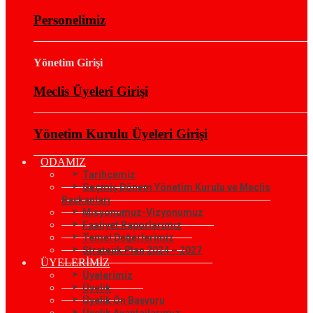
Personelimiz
Yönetim Girişi
Meclis Üyeleri Girişi
Yönetim Kurulu Üyeleri Girişi
ODAMIZ
Tarihçemiz
Geçmiş Dönem Yönetim Kurulu ve Meclis
Başkanları
Misyonumuz-Vizyonumuz
Faaliyet Raporlarımız
Temel Değerlerimiz
Stratejik Plan 2024 – 2027
ÜYELERİMİZ
Üyelerimiz
Üyelik
Üyelik Ön Başvuru
Üyelik Avantajlarımız