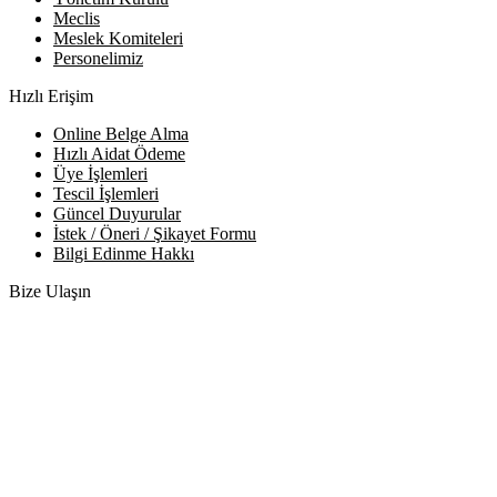
Meclis
Meslek Komiteleri
Personelimiz
Hızlı Erişim
Online Belge Alma
Hızlı Aidat Ödeme
Üye İşlemleri
Tescil İşlemleri
Güncel Duyurular
İstek / Öneri / Şikayet Formu
Bilgi Edinme Hakkı
Bize Ulaşın
Adres:
Yenice Mah. Atatürk Cad. Tüccarlar İşhanı Kat:1 No:1
KIRŞEHİR / TÜRKİYE
Telefon:
0 386 213 11 86
WhatsApp:
0 544 213 11 86
E-Posta:
bilgi@kirsehirtso.org.tr