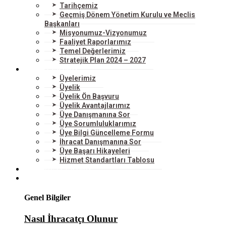
Tarihçemiz
Geçmiş Dönem Yönetim Kurulu ve Meclis
Başkanları
Misyonumuz-Vizyonumuz
Faaliyet Raporlarımız
Temel Değerlerimiz
Stratejik Plan 2024 – 2027
ÜYELERİMİZ
Üyelerimiz
Üyelik
Üyelik Ön Başvuru
Üyelik Avantajlarımız
Üye Danışmanına Sor
Üye Sorumluluklarımız
Üye Bilgi Güncelleme Formu
İhracat Danışmanına Sor
Üye Başarı Hikayeleri
Hizmet Standartları Tablosu
HİZMETLERİMİZ
DIŞ TİCARET
Genel Bilgiler
Nasıl İhracatçı Olunur