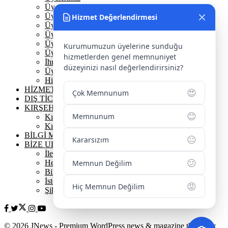
Üyelik
Üyelik Ön Başvuru
Hizmet Değerlendirmesi
Üyelik Avantajlarımız
Üye Danışmanına Sor
Üye Sorumluluklarımız
Kurumumuzun üyelerine sunduğu
Üye Bilgi Güncelleme Formu
hizmetlerden genel memnuniyet
İhracat Danışmanına Sor
düzeyinizi nasıl değerlendirirsiniz?
Üye Başarı Hikayeleri
Hizmet Standartları Tablosu
HİZMETLERİMİZ
😍
Çok Memnunum
DIŞ TİCARET
KIRŞEHİR
😊
Memnunum
Kırşehir Tarihi
Kırşehir Coğrafi İşaretler
BİLGİ MERKEZİ
😐
Kararsızım
BİZE ULAŞIN
İletişim Bilgilerimiz
😕
Memnun Değilim
Hesap Numaralarımız
Bilgi Edinme
İstek / Öneri / Şikayet
😡
Hiç Memnun Değilim
Şikayet Yönetimi İş Akışı
© 2026
JNews
- Premium WordPress news & magazine theme by