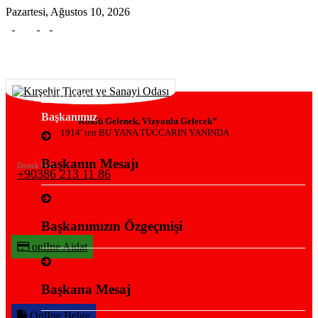
Pazartesi, Ağustos 10, 2026
KURUMSAL
Başkanımız
“Köklü Gelenek, Vizyonlu Gelecek”
1914’ ten BU YANA TÜCCARIN YANINDA
Başkanın Mesajı
Destek Hattı
+90386 213 11 86
Başkanımızın Özgeçmişi
onlIne Aidat
Başkana Mesaj
OnlIne Belge