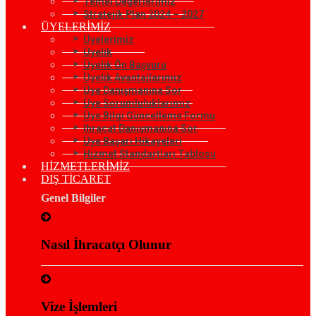
Temel Değerlerimiz
Stratejik Plan 2024 – 2027
ÜYELERİMİZ
Üyelerimiz
Üyelik
Üyelik Ön Başvuru
Üyelik Avantajlarımız
Üye Danışmanına Sor
Üye Sorumluluklarımız
Üye Bilgi Güncelleme Formu
İhracat Danışmanına Sor
Üye Başarı Hikayeleri
Hizmet Standartları Tablosu
HİZMETLERİMİZ
DIŞ TİCARET
Genel Bilgiler
Nasıl İhracatçı Olunur
Vize İşlemleri