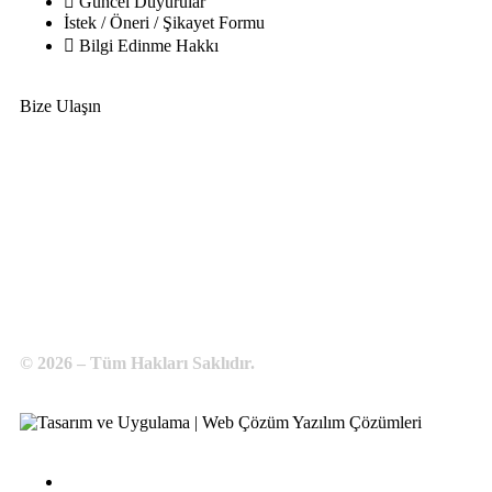
Güncel Duyurular
İstek / Öneri / Şikayet Formu
Bilgi Edinme Hakkı
Bize Ulaşın
Adres:
Yenice Mah. Atatürk Cad. Tüccarlar İşhanı Kat:1 No:1
KIRŞEHİR / TÜRKİYE
Telefon:
0 386 213 11 86
WhatsApp:
0 544 213 11 86
E-Posta:
bilgi@kirsehirtso.org.tr
© 2026 – Tüm Hakları Saklıdır.
Bilgi Edinme