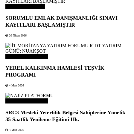
Odamızdan Haberler
SORUMLU EMLAK DANIŞMANLIĞI SINAVI
KAYITLARI BAŞLAMIŞTIR
20 Nisan 2026
Odamızdan Duyurular
YEREL KALKINMA HAMLESİ TEŞVİK
PROGRAMI
4 Mart 2026
Odamızdan Duyurular
SRC3 Mesleki Yeterlilik Belgesi Sahiplerine Yönelik
35 Saatlik Yenileme Eğitimi Hk.
3 Mart 2026