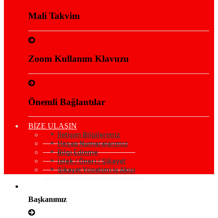
Mali Takvim
Zoom Kullanım Klavuzu
Önemli Bağlantılar
BİZE ULAŞIN
İletişim Bilgilerimiz
Hesap Numaralarımız
Bilgi Edinme
İstek / Öneri / Şikayet
Şikayet Yönetimi İş Akışı
KURUMSAL
Başkanımız